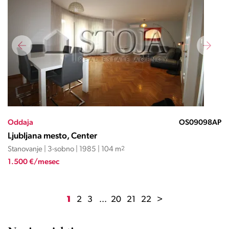
Oddaja
OS09098AP
Ljubljana mesto, Center
Stanovanje | 3-sobno | 1985 | 104 m
2
1.500 €/mesec
1
2
3
...
20
21
22
>