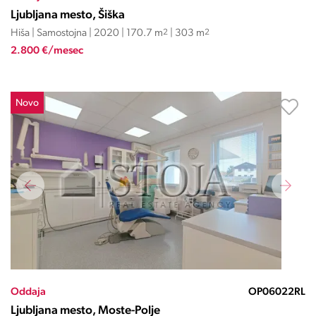
Ljubljana mesto, Šiška
Hiša | Samostojna | 2020 | 170.7 m
2
| 303 m
2
2.800 €/mesec
Novo
Oddaja
OP06022RL
Ljubljana mesto, Moste-Polje