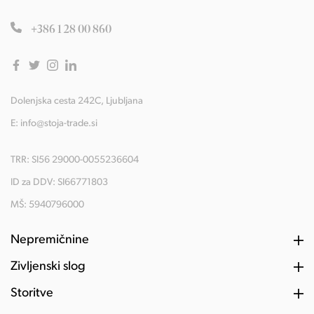
+386 1 28 00 860
Dolenjska cesta 242C, Ljubljana
E:
info@stoja-trade.si
TRR: SI56 29000-0055236604
ID za DDV: SI66771803
MŠ: 5940796000
Nepremičnine
Življenski slog
Storitve