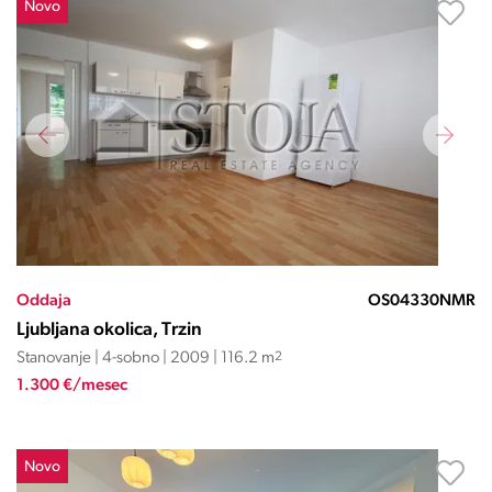
Novo
Oddaja
OS04330NMR
Ljubljana okolica, Trzin
Stanovanje | 4-sobno | 2009 | 116.2 m
2
1.300 €/mesec
Novo