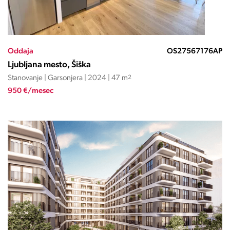
Oddaja
OS27567176AP
Ljubljana mesto, Šiška
Stanovanje | Garsonjera | 2024 | 47 m
2
950 €/mesec