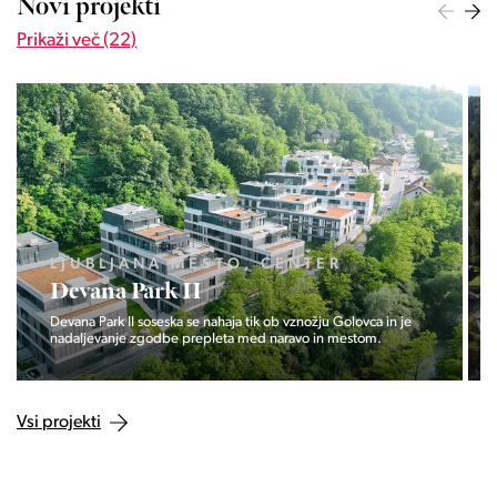
Novi projekti
Prikaži več (22)
LJUBLJANA MESTO, ŠIŠKA, KOSEZE
Pod hribom
Projekt Pod hribom se je pričela gradnja eni izmed najbolj
zaželeni lokaciji v Ljubljani.
Vsi projekti