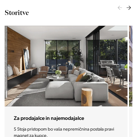
Storitve
Za investitorje
Vašo investicijo ponesemo med najbolj iskane in
zaželene nepremičnine prihodnosti.