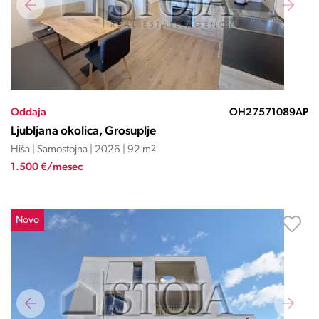
Oddaja
OH27571089AP
Ljubljana okolica, Grosuplje
Hiša | Samostojna | 2026 | 92 m
2
1.500 €/mesec
Novo