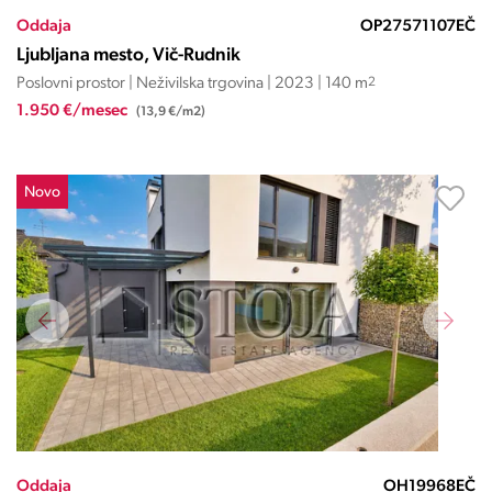
Oddaja
OP27571107EČ
Ljubljana mesto, Vič-Rudnik
Poslovni prostor | Neživilska trgovina | 2023 | 140 m
2
1.950 €/mesec
(13,9 €/m2)
Novo
Oddaja
OH19968EČ