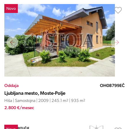
Novo
Oddaja
OH08799EČ
Ljubljana mesto, Moste-Polje
Hiša | Samostojna | 2009 | 245.1 m
2
| 935 m
2
2.800 €/mesec