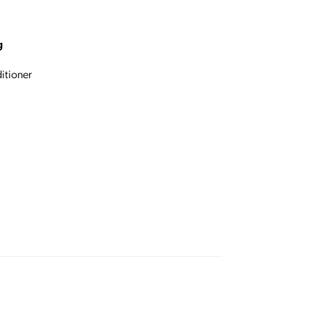
g
itioner