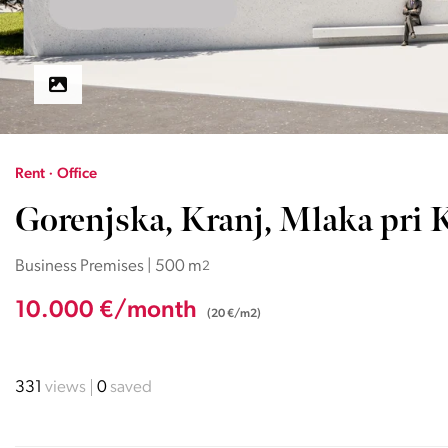
Rent · Office
Gorenjska, Kranj, Mlaka pri 
Business Premises | 500 m
2
10.000 €/month
(20 €/m2)
331
views
0
saved