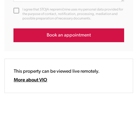
12:00
I agree that STOJA nepremičnine uses my personal data provided for
13:00
the purpose of contact, notification, processing, mediation and
possible preparation of necessary documents.
14:00
15:00
16:00
Book an appointment
17:00
18:00
19:00
20:00
This property can be viewed live remotely.
21:00
22:00
More about VIO
23:00