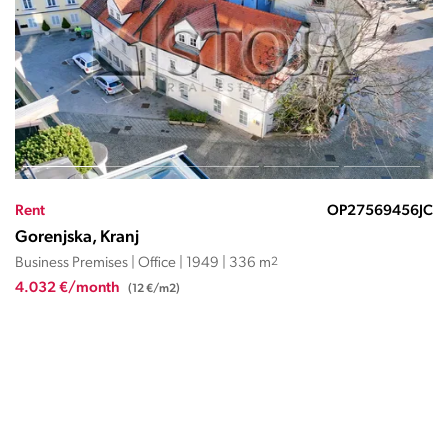
Rent
OP27567326NMR
Gorenjska, Kranj
Business Premises | Office | 2001 | 225 m
2
2.251 €/month
(10,0 €/m2)