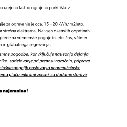
o urejeno lastno ograjeno parkirišče z
ije za ogrevanje je cca. 15 – 20 kWh/m2leto,
a strešna elektrarna. Na vseh okenskih odprtinah
glede na vremenske pogoje in letni čas, s čimer
a in globalnega segrevanja.
ajemne pogodbe, kar vključuje naslednja dejanja
ika, sodelovanje pri prenosu naročnin, pripravo
plošnih pogojih poslovanja nepremičninske
jema plača enkratni znesek za dodatne storitve
na najemnino!