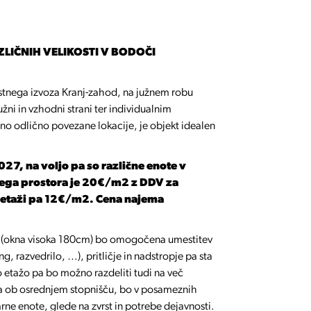
LIČNIH VELIKOSTI V BODOČI
estnega izvoza Kranj-zahod, na južnem robu
žni in vzhodni strani ter individualnim
no odlično povezane lokacije, je objekt idealen
27, na voljo pa so različne enote v
ega prostora je 20€/m2 z DDV za
tni etaži pa 12€/m2. Cena najema
eti (okna visoka 180cm) bo omogočena umestitev
g, razvedrilo, …), pritličje in nadstropje pa sta
o etažo pa bo možno razdeliti tudi na več
ra ob osrednjem stopnišču, bo v posameznih
ne enote, glede na zvrst in potrebe dejavnosti.