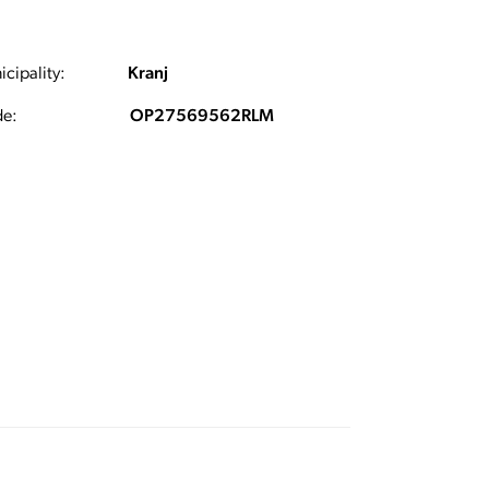
cipality:
Kranj
e:
OP27569562RLM