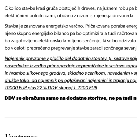
Okolico stavbe krasi gruča obstoječih dreves, na južnem robu pa b
električnimi polnilnicami, obdano z nizom strnjenega drevoreda.
Stavba je zasnovana energetsko varčno. Pričakovana poraba energ
njeno skupno energijsko bilanco pa bo optimizirala tudi načrtovan
bo zagotovljeno elektronsko krmiljeno senčenje, ki se bo odzivalo 
bo v celoti preprečeno pregrevanje stavbe zaradi sončnega sevanj
Najemnik prevzame v plačilo del dodatnih storitev, tj. sestave n
posrednika: izvedbo primopredaje nepremičnine in sestavo zapisn
in hrambo slikovnega gradiva, skladno s cenikom, navedenim v s
družbe tako, da najemnik pri oglaševani najemnini in trajanju na
10000 EUR plus 22 % DDV, skupaj 1.2200 EUR
DDV se obračuna samo na dodatne storitve, ne pa tudi 