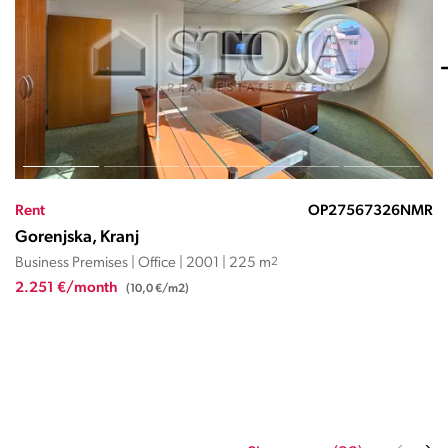
Rent
OP25753NMR
Gorenjska, Kranj
Business Premises | Office | 1986 | 523.24 m
2
4.709 €/month
(9,0 €/m2)