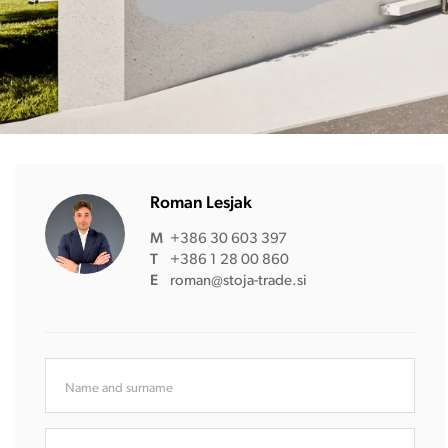
Roman Lesjak
M
+386 30 603 397
T
+386 1 28 00 860
E
roman@stoja-trade.si
Name and surname