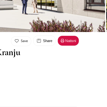
Share
Natisni
Save
Kranju