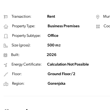
Transaction:
Rent
Muni
Property Type:
Business Premises
Cod
Property Subtype:
Office
Size (gross):
500 m
2
Built:
2026
Energy Certificate:
Calculation Not Possible
Floor:
Ground Floor/2
Region:
Gorenjska