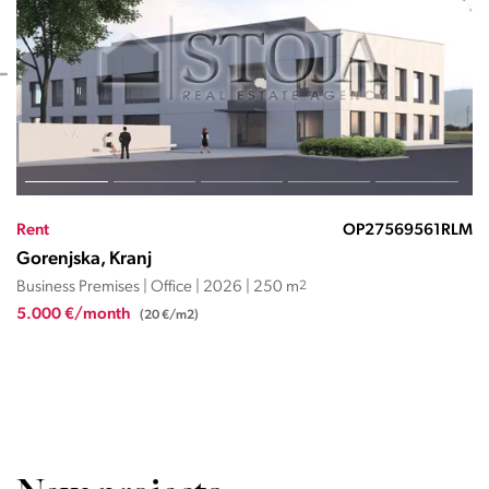
Rent
OP27569456JC
Gorenjska, Kranj
Business Premises | Office | 1949 | 336 m
2
4.032 €/month
(12 €/m2)