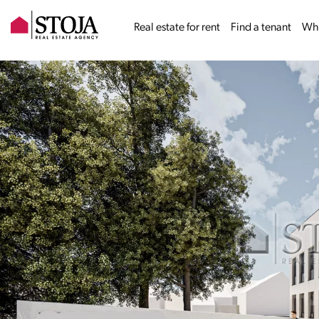
Real estate for rent
Find a tenant
Why