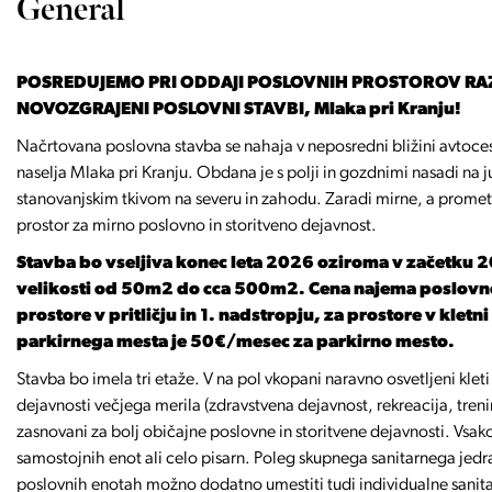
General
POSREDUJEMO PRI ODDAJI POSLOVNIH PROSTOROV RAZ
NOVOZGRAJENI POSLOVNI STAVBI, Mlaka pri Kranju!
Načrtovana poslovna stavba se nahaja v neposredni bližini avtoc
naselja Mlaka pri Kranju. Obdana je s polji in gozdnimi nasadi na ju
stanovanjskim tkivom na severu in zahodu. Zaradi mirne, a promet
prostor za mirno poslovno in storitveno dejavnost.
Stavba bo vseljiva konec leta 2026 oziroma v začetku 20
velikosti od 50m2 do cca 500m2. Cena najema poslovn
prostore v pritličju in 1. nadstropju, za prostore v kle
parkirnega mesta je 50€/mesec za parkirno mesto.
Stavba bo imela tri etaže. V na pol vkopani naravno osvetljeni kl
dejavnosti večjega merila (zdravstvena dejavnost, rekreacija, trenin
zasnovani za bolj običajne poslovne in storitvene dejavnosti. Vsak
samostojnih enot ali celo pisarn. Poleg skupnega sanitarnega jed
poslovnih enotah možno dodatno umestiti tudi individualne sanitar