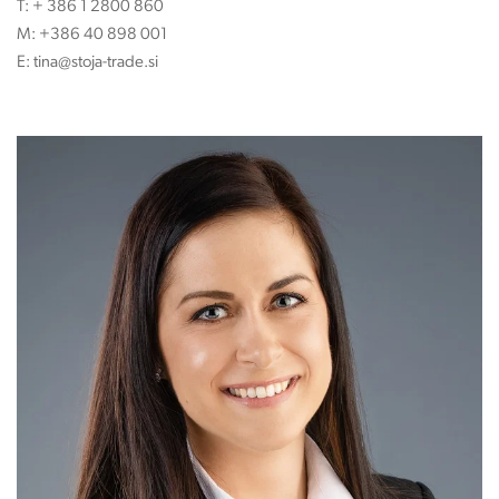
T:
+ 386 1 2800 860
M:
+386 40 898 001
E:
tina@stoja-trade.si