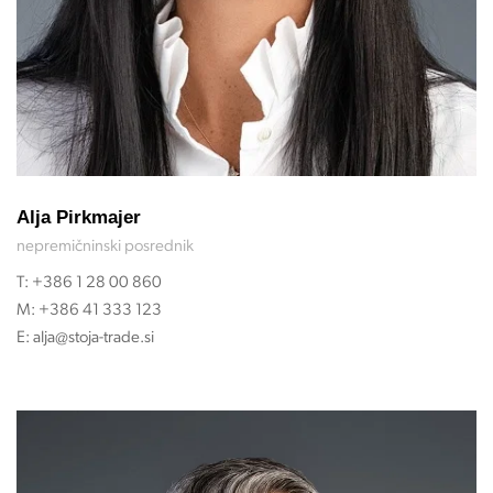
Alja Pirkmajer
nepremičninski posrednik
T:
+386 1 28 00 860
M:
+386 41 333 123
E:
alja@stoja-trade.si