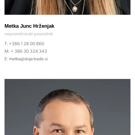
Metka Junc Hrženjak
nepremičninski posrednik
T:
+386 1 28 00 860
M:
+ 386 30 324 343
E:
metka@stoja-trade.si