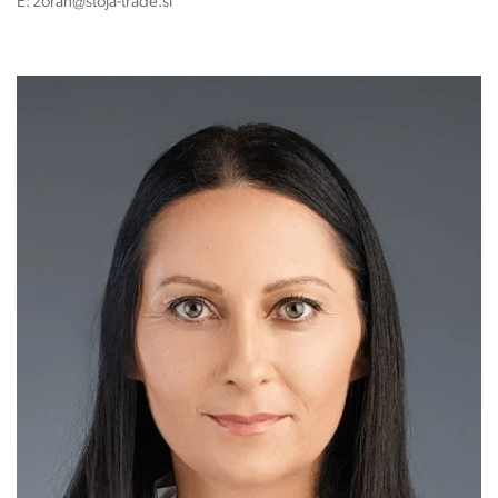
E:
zoran@stoja-trade.si