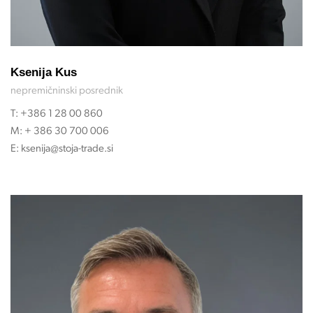
Ksenija Kus
nepremičninski posrednik
T:
+386 1 28 00 860
M:
+ 386 30 700 006
E:
ksenija@stoja-trade.si