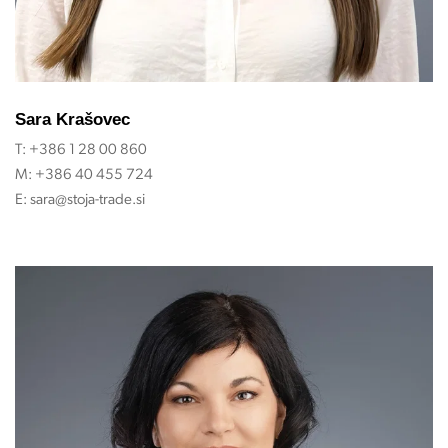
Sara Krašovec
T:
+386 1 28 00 860
M:
+386 40 455 724
E:
sara@stoja-trade.si