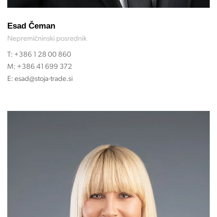
Esad Čeman
Nepremičninski posrednik
T:
+386 1 28 00 860
M:
+386 41 699 372
E:
esad@stoja-trade.si