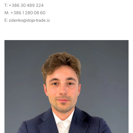
T:
+386 30 489 324
M:
+386 1 280 08 60
E:
zdenko@stoja-trade.si