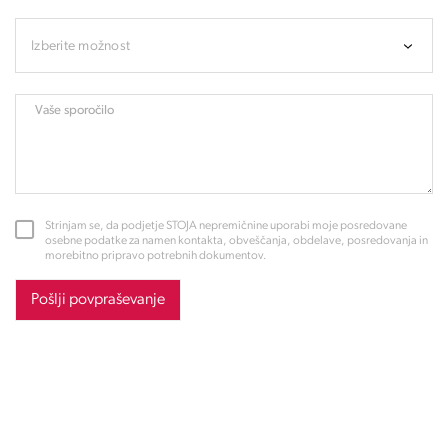
Izberite možnost
Vaše sporočilo
Strinjam se, da podjetje STOJA nepremičnine uporabi moje posredovane
osebne podatke za namen kontakta, obveščanja, obdelave, posredovanja in
morebitno pripravo potrebnih dokumentov.
Pošlji povpraševanje