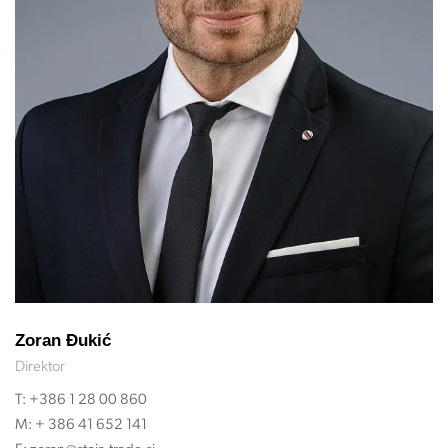
Zoran Đukić
Direktor
T:
+386 1 28 00 860
M:
+ 386 41 652 141