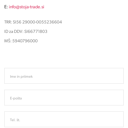
E:
info@stoja-trade.si
TRR: SI56 29000-0055236604
ID za DDV: SI66771803
MŠ: 5940796000
Ime in priimek
E-pošta
Tel. št.