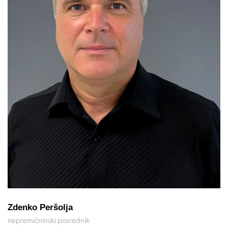
Zdenko Peršolja
nepremičninski posrednik