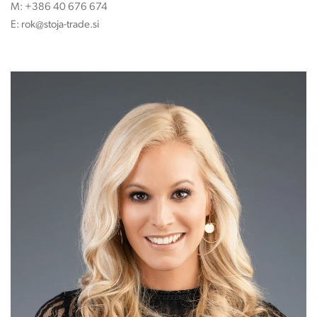
M:
+386 40 676 674
E:
rok@stoja-trade.si