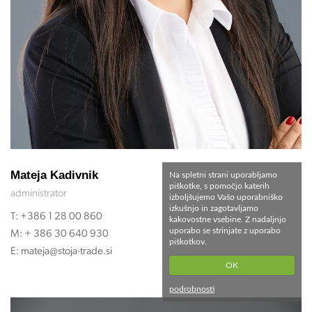
Mateja Kadivnik
Na spletni strani uporabljamo
piškotke, s pomočjo katerih
administrator
izboljšujemo Vašo uporabniško
izkušnjo in zagotavljamo
T:
+386 1 28 00 860
kakovostne vsebine. Z nadaljnjo
uporabo se strinjate z uporabo
M:
+ 386 30 640 930
piškotkov.
E:
mateja@stoja-trade.si
OK
podrobnosti