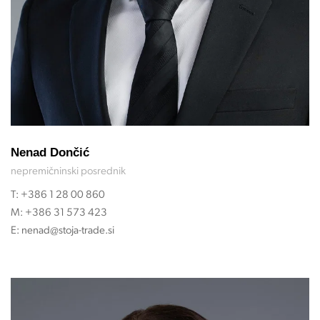
Nenad Dončić
nepremičninski posrednik
T:
+386 1 28 00 860
M:
+386 31 573 423
E:
nenad@stoja-trade.si