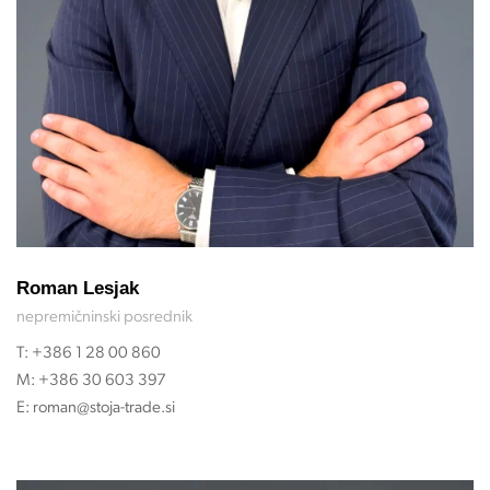
Roman Lesjak
nepremičninski posrednik
T:
+386 1 28 00 860
M:
+386 30 603 397
E:
roman@stoja-trade.si