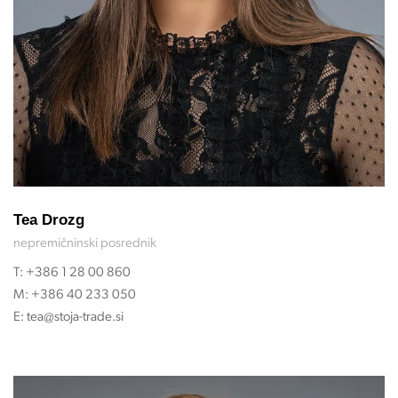
Tea Drozg
nepremičninski posrednik
T:
+386 1 28 00 860
M:
+386 40 233 050
E:
tea@stoja-trade.si