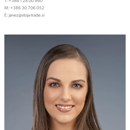
T:
+386 1 28 00 860
M:
+386 30 706 052
E:
janez@stoja-trade.si