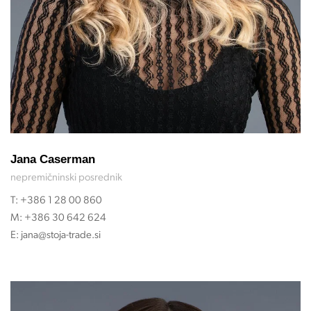
Jana Caserman
nepremičninski posrednik
T:
+386 1 28 00 860
M:
+386 30 642 624
E:
jana@stoja-trade.si