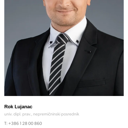
Rok Lujanac
univ. dipl. prav., nepremičninski posrednik
T:
+386 1 28 00 860