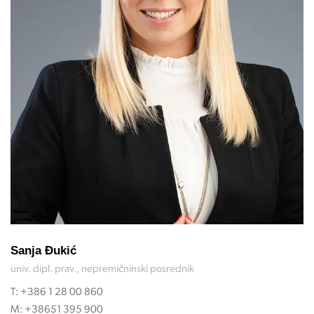
Sanja Đukić
univ. dipl. prav., nepremičninski posrednik
T:
+386 1 28 00 860
M:
+38651 395 900