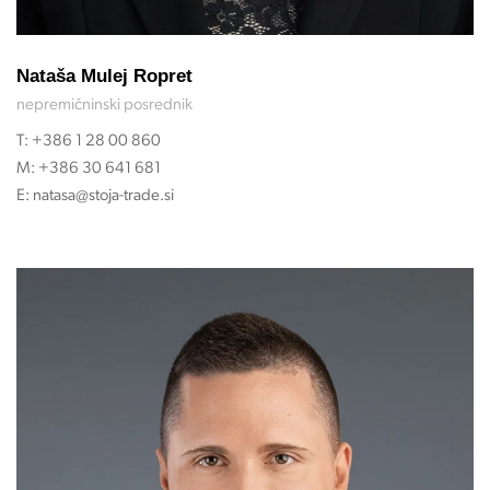
Nataša Mulej Ropret
nepremičninski posrednik
T:
+386 1 28 00 860
M:
+386 30 641 681
E:
natasa@stoja-trade.si