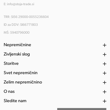
E:
info@stoja-trade.si
TRR: SI56 29000-0055236604
ID za DDV: SI66771803
MŠ: 5940796000
Nepremičnine
Življenski slog
Storitve
Svet nepremičnin
Želim nepremičnino
O nas
Sledite nam