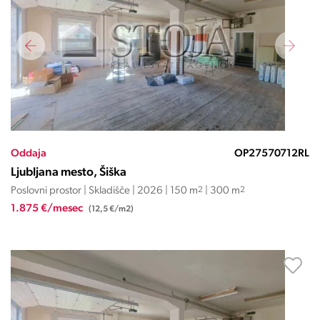
Oddaja
OP27570712RL
Ljubljana mesto, Šiška
Poslovni prostor | Skladišče | 2026 | 150 m
2
| 300 m
2
1.875 €/mesec
(12,5 €/m2)