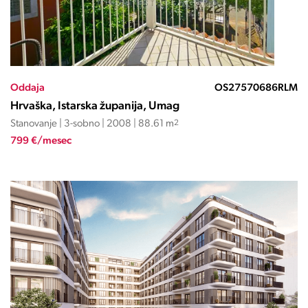
Oddaja
OS27570686RLM
Hrvaška, Istarska županija, Umag
Stanovanje | 3-sobno | 2008 | 88.61 m
2
799 €/mesec