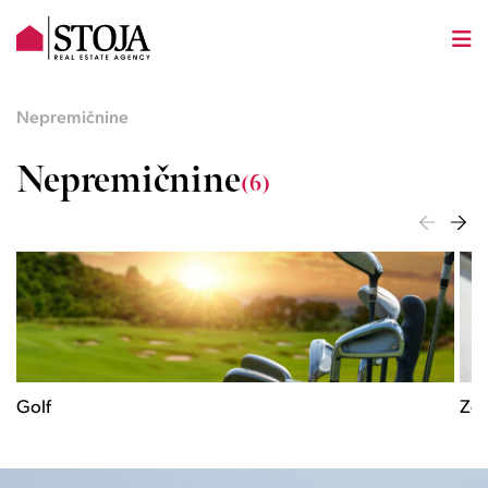
Nepremičnine
Nepremičnine
(6)
Golf
Zgo