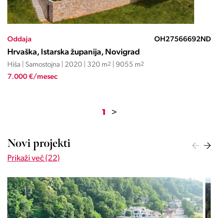
Oddaja
OH27566692ND
Hrvaška, Istarska županija, Novigrad
Hiša | Samostojna | 2020 | 320 m
2
| 9055 m
2
7.000 €/mesec
1
>
Novi projekti
Prikaži več (22)