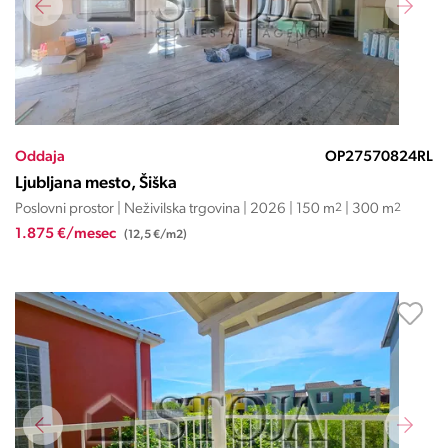
Oddaja
OP27570824RL
Ljubljana mesto, Šiška
Poslovni prostor | Neživilska trgovina | 2026 | 150 m
2
| 300 m
2
1.875 €/mesec
(12,5 €/m2)