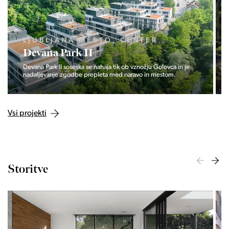
LJUBLJANA MESTO, CENTER
Devana Park II
Devana Park II soseska se nahaja tik ob vznožju Golovca in je
nadaljevanje zgodbe prepleta med naravo in mestom.
Vsi projekti
Storitve