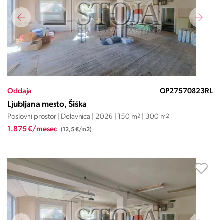
Oddaja
OP27570823RL
Ljubljana mesto, Šiška
Poslovni prostor | Delavnica | 2026 | 150 m
2
| 300 m
2
1.875 €/mesec
(12,5 €/m2)