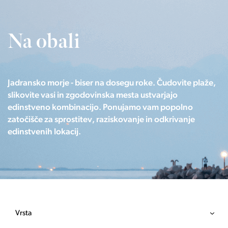
Na obali
Jadransko morje - biser na dosegu roke. Čudovite plaže,
slikovite vasi in zgodovinska mesta ustvarjajo
edinstveno kombinacijo. Ponujamo vam popolno
zatočišče za sprostitev, raziskovanje in odkrivanje
edinstvenih lokacij.
Vrsta