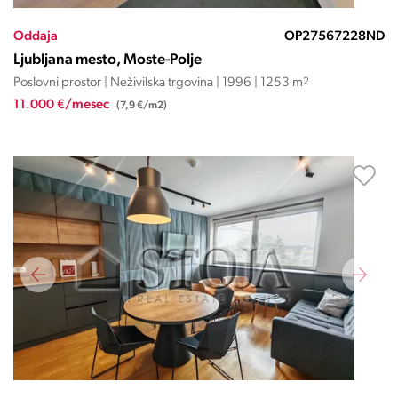
Oddaja
OP27567228ND
Ljubljana mesto, Moste-Polje
Poslovni prostor | Neživilska trgovina | 1996 | 1253 m
2
11.000 €/mesec
(7,9 €/m2)