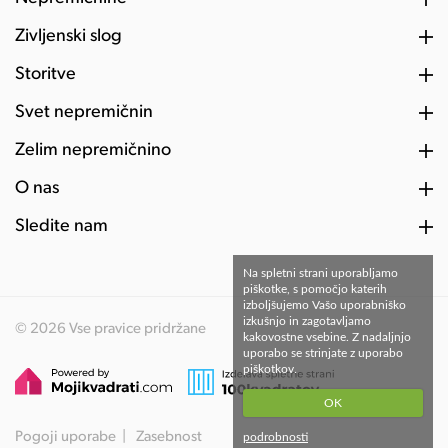
Življenski slog
Storitve
Svet nepremičnin
Želim nepremičnino
O nas
Sledite nam
Na spletni strani uporabljamo
piškotke, s pomočjo katerih
izboljšujemo Vašo uporabniško
izkušnjo in zagotavljamo
© 2026 Vse pravice pridržane
kakovostne vsebine. Z nadaljnjo
uporabo se strinjate z uporabo
piškotkov.
OK
Pogoji uporabe
Zasebnost
podrobnosti