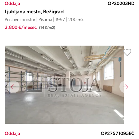
Oddaja
OP20203ND
Ljubljana mesto, Bežigrad
Poslovni prostor | Pisarna | 1997 | 200 m
2
2.800 €/mesec
(14 €/m2)
Oddaja
OP27571095EČ