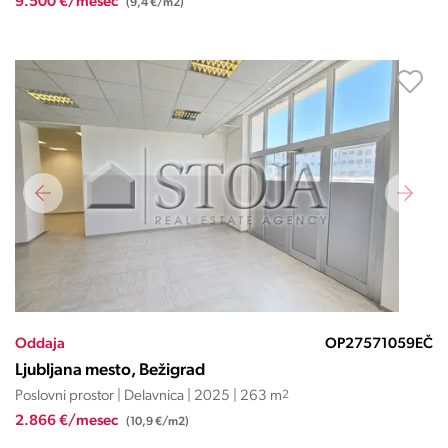
9.500 €/mesec
(9,4 €/m2)
Oddaja
OP27571059EČ
Ljubljana mesto, Bežigrad
Poslovni prostor | Delavnica | 2025 | 263 m
2
2.866 €/mesec
(10,9 €/m2)