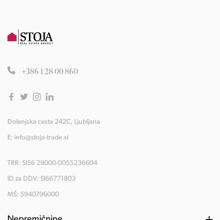
+386 1 28 00 860
Dolenjska cesta 242C, Ljubljana
E:
info@stoja-trade.si
TRR: SI56 29000-0055236604
ID za DDV: SI66771803
MŠ: 5940796000
Nepremičnine