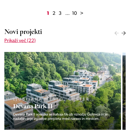
1
2
3
...
10
>
Novi projekti
Prikaži več (22)
LJUBLJANA MESTO, ŠIŠKA, KOSEZE
Pod hribom
Projekt Pod hribom se je pričela gradnja eni izmed najbolj
zaželeni lokaciji v Ljubljani.