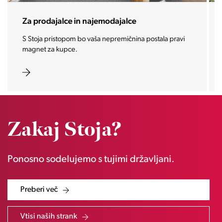
Za investitorje
Vašo investicijo ponesemo med najbolj iskane in
zaželene nepremičnine prihodnosti.
Zakaj Stoja?
Ponosno sodelujemo s tujimi državljani.
Preberi več
Vtisi naših strank