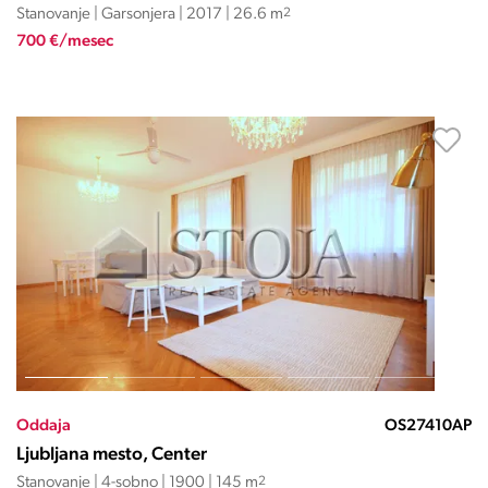
Stanovanje | Garsonjera | 2017 | 26.6 m
2
700 €/mesec
Oddaja
OS27410AP
Ljubljana mesto, Center
Stanovanje | 4-sobno | 1900 | 145 m
2