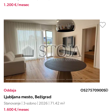
1.200 €/mesec
Oddaja
OS27570900SĐ
Ljubljana mesto, Bežigrad
Stanovanje | 3-sobno | 2026 | 71.42 m
2
1.600 €/mesec