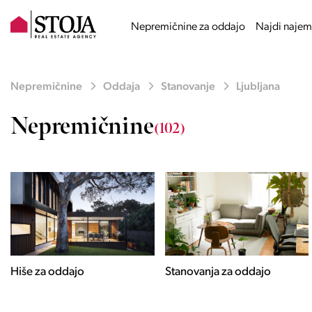
Nepremičnine za oddajo
Najdi najem
Nepremičnine
Oddaja
Stanovanje
Ljubljana
Nepremičnine
(102)
Stanovanja za oddajo
Poslovni prostori za
oddajo