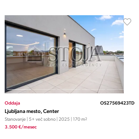
Oddaja
OS27569423TD
Ljubljana mesto, Center
Stanovanje | 5+ več sobno | 2025 | 170 m
2
3.500 €/mesec