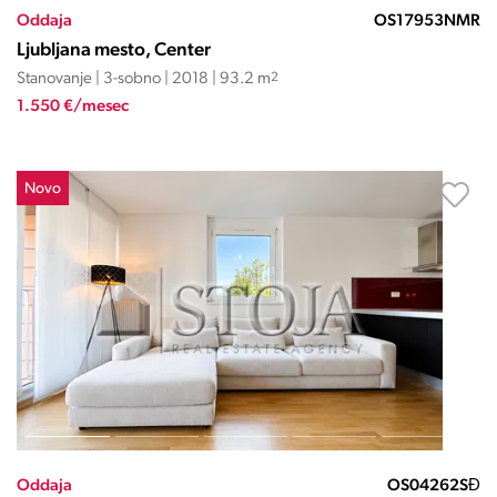
Oddaja
OS17953NMR
Ljubljana mesto, Center
Stanovanje | 3-sobno | 2018 | 93.2 m
2
1.550 €/mesec
Novo
Oddaja
OS04262SĐ