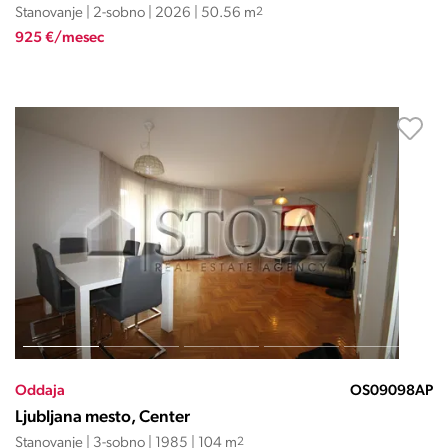
Stanovanje | 2-sobno | 2026 | 50.56 m
2
925 €/mesec
Oddaja
OS09098AP
Ljubljana mesto, Center
Stanovanje | 3-sobno | 1985 | 104 m
2