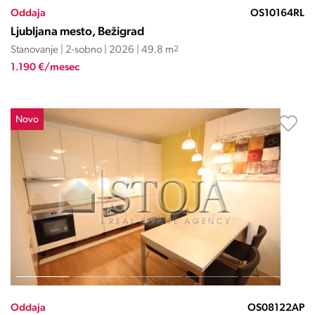
Oddaja
OS10164RL
Ljubljana mesto, Bežigrad
Stanovanje | 2-sobno | 2026 | 49.8 m
2
1.190 €/mesec
Novo
Oddaja
OS08122AP