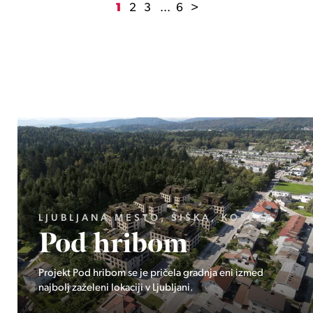
1
2
3
...
6
>
GORENJSKA, BOHINJ, GORELJEK
Pokljuka
Ekskluzivno pri Stoji: Edinstvena priložnost v osrčju
Triglavskega narodnega parka – Pokljuka