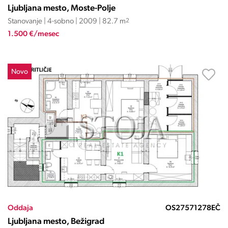
Ljubljana mesto, Moste-Polje
Stanovanje | 4-sobno | 2009 | 82.7 m
2
1.500 €/mesec
Novo
Oddaja
OS27571278EČ
Ljubljana mesto, Bežigrad