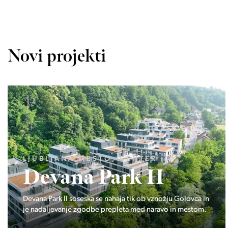
Novi projekti
LJUBLJANA MESTO, ŠIŠKA, KOSEZE
Pod hribom
Projekt Pod hribom se je pričela gradnja eni izmed
najbolj zaželeni lokaciji v Ljubljani.