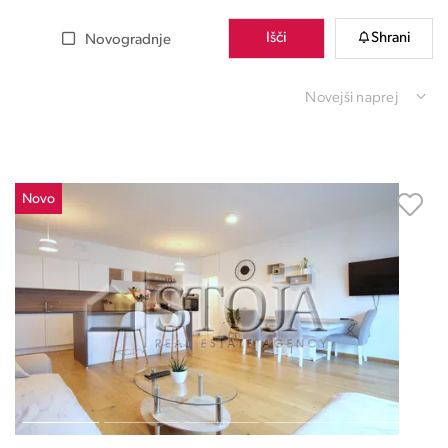
Išči
Shrani
Novogradnje
Novejši naprej
Novo