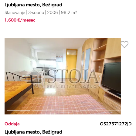
Ljubljana mesto, Bežigrad
Stanovanje | 3-sobno | 2006 | 98.2 m
2
1.600 €/mesec
Oddaja
OS27571272JD
Ljubljana mesto, Bežigrad