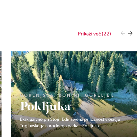
Prikaži več (22)
OBALNO - KRAŠKA, PIRAN, PORTOROŽ
Vila Olea
Zasebna rezidenca treh ekskluzivnih domov v Portorožu.