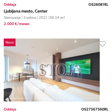
Oddaja
OS26081RL
Ljubljana mesto, Center
Stanovanje | 3-sobno | 2021 | 89.54 m
2
2.000 €/mesec
Novo
Oddaja
OS27567560RL