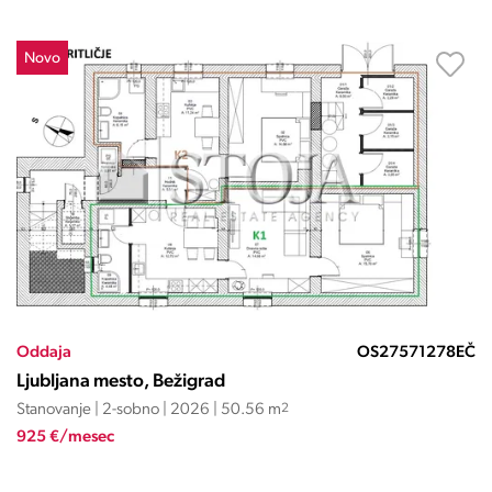
Novo
Oddaja
OS27571278EČ
Ljubljana mesto, Bežigrad
Stanovanje | 2-sobno | 2026 | 50.56 m
2
925 €/mesec