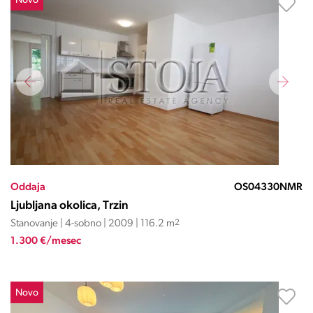
Novo
Oddaja
OS04330NMR
Ljubljana okolica, Trzin
Stanovanje | 4-sobno | 2009 | 116.2 m
2
1.300 €/mesec
Novo