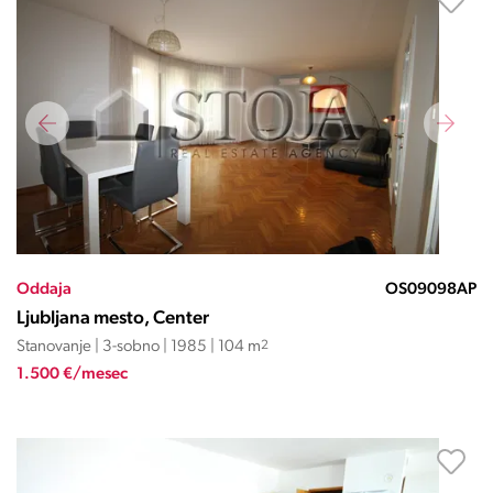
Oddaja
OS09098AP
Ljubljana mesto, Center
Stanovanje | 3-sobno | 1985 | 104 m
2
1.500 €/mesec