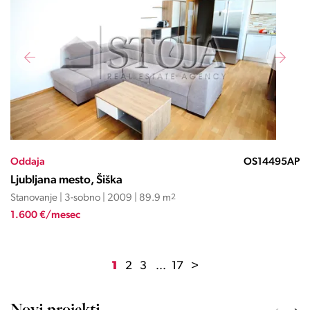
Oddaja
OS14495AP
Ljubljana mesto, Šiška
Stanovanje | 3-sobno | 2009 | 89.9 m
2
1.600 €/mesec
1
2
3
...
17
>