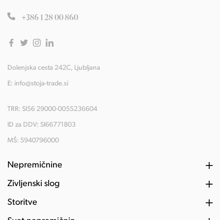
+386 1 28 00 860
Dolenjska cesta 242C, Ljubljana
E:
info@stoja-trade.si
TRR: SI56 29000-0055236604
ID za DDV: SI66771803
MŠ: 5940796000
Nepremičnine
Življenski slog
Storitve