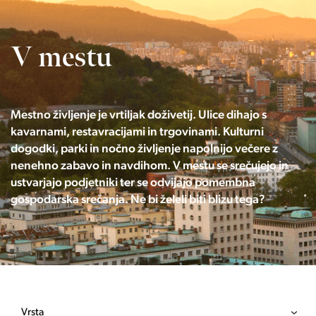
V mestu
Mestno življenje je vrtiljak doživetij. Ulice dihajo s
kavarnami, restavracijami in trgovinami. Kulturni
dogodki, parki in nočno življenje napolnijo večere z
nenehno zabavo in navdihom. V mestu se srečujejo in
ustvarjajo podjetniki ter se odvijajo pomembna
gospodarska srečanja. Ne bi želeli biti blizu tega?
Vrsta