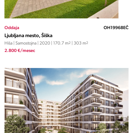
Oddaja
OH19968EČ
Ljubljana mesto, Šiška
Hiša | Samostojna | 2020 | 170.7 m
2
| 303 m
2
2.800 €/mesec