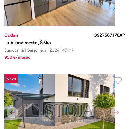
Oddaja
OS27567176AP
Ljubljana mesto, Šiška
Stanovanje | Garsonjera | 2024 | 47 m
2
950 €/mesec
Novo