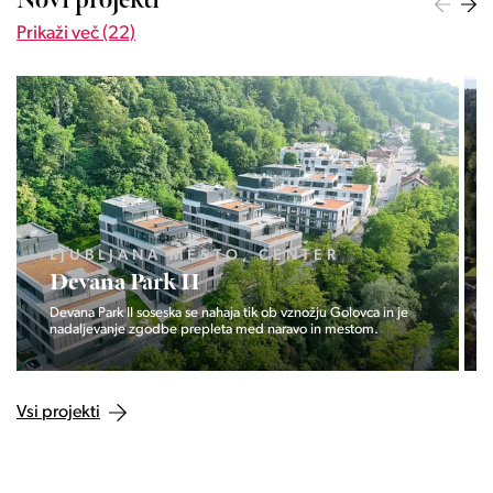
Novi projekti
Prikaži več (22)
LJUBLJANA MESTO, ŠIŠKA, KOSEZE
Pod hribom
Projekt Pod hribom se je pričela gradnja eni izmed najbolj
zaželeni lokaciji v Ljubljani.
Vsi projekti