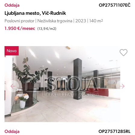
Oddaja
OP27571107EČ
Ljubljana mesto, Vič-Rudnik
Poslovni prostor | Neživilska trgovina | 2023 | 140 m
2
1.950 €/mesec
(13,9 €/m2)
Novo
Oddaja
OP27571285RL