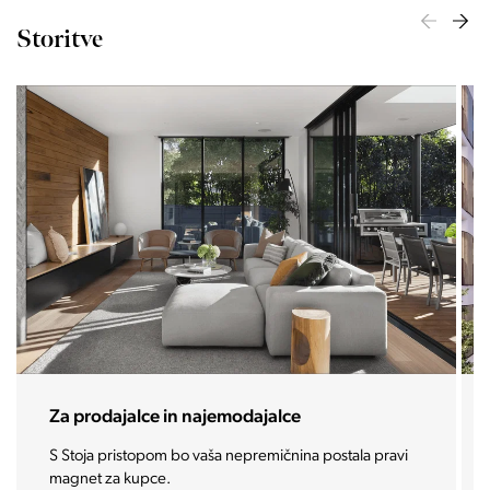
Storitve
Za investitorje
Vašo investicijo ponesemo med najbolj iskane in
zaželene nepremičnine prihodnosti.