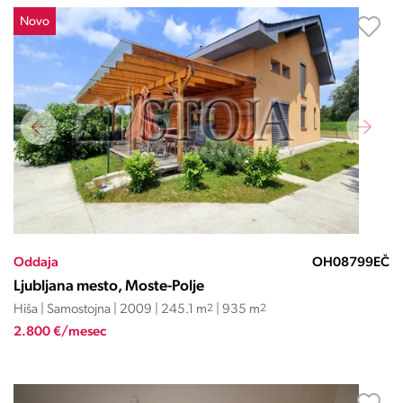
Novo
Oddaja
OH08799EČ
Ljubljana mesto, Moste-Polje
Hiša | Samostojna | 2009 | 245.1 m
2
| 935 m
2
2.800 €/mesec