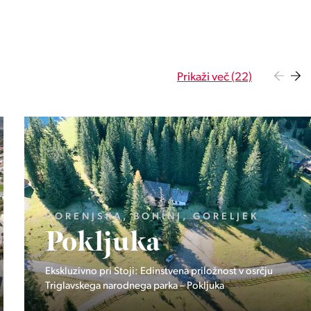
Prikaži več (22)
OBALNO - KRAŠKA, PIRAN, PORTOROŽ
Vila Olea
Zasebna rezidenca treh ekskluzivnih domov v Portorožu.