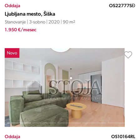
Oddaja
OS22777SĐ
Ljubljana mesto, Šiška
Stanovanje | 3-sobno | 2020 | 90 m
2
1.950 €/mesec
Novo
Oddaja
OS10164RL