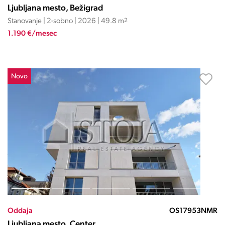
Ljubljana mesto, Bežigrad
Stanovanje | 2-sobno | 2026 | 49.8 m
2
1.190 €/mesec
Novo
Oddaja
OS17953NMR
Ljubljana mesto, Center