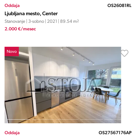
Oddaja
OS26081RL
Ljubljana mesto, Center
Stanovanje | 3-sobno | 2021 | 89.54 m
2
2.000 €/mesec
Novo
Oddaja
OS27567176AP