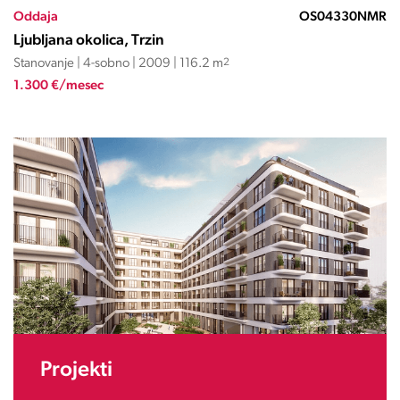
Oddaja
OS04330NMR
Ljubljana okolica, Trzin
Stanovanje | 4-sobno | 2009 | 116.2 m
2
1.300 €/mesec
Projekti