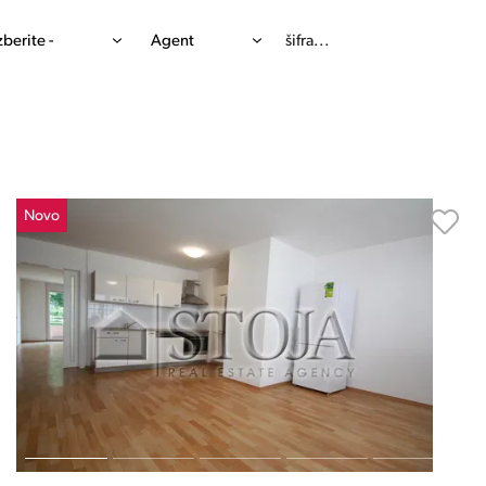
izberite -
Agent
Novo