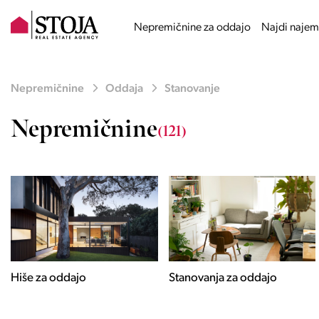
Nepremičnine za oddajo
Najdi najem
Nepremičnine
Oddaja
Stanovanje
Nepremičnine
(121)
Stanovanja za oddajo
Poslovni prostori za
oddajo