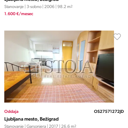
Stanovanje | 3-sobno | 2006 | 98.2 m
2
1.600 €/mesec
Oddaja
OS27571272JD
Ljubljana mesto, Bežigrad
Stanovanje | Garsonjera | 2017 | 26.6 m
2