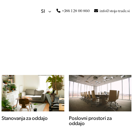
+386 1 28 00 860
info@stoja-trade.si
SI
Poslovni prostori za
Hiše za oddajo
oddajo