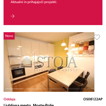
Aktualni in prihajajoči projekti.
Novo
Oddaja
OS08122AP
Ljubljana mesto, Moste-Polje