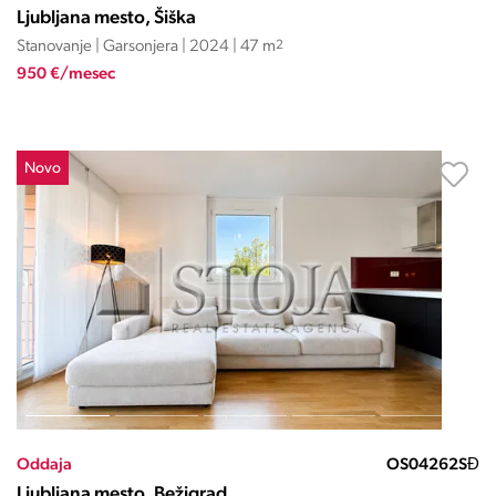
Ljubljana mesto, Šiška
Stanovanje | Garsonjera | 2024 | 47 m
2
950 €/mesec
Novo
Oddaja
OS04262SĐ
Ljubljana mesto, Bežigrad