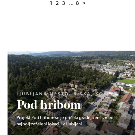
1
2
3
...
8
>
GORENJSKA, BOHINJ, GORELJEK
Pokljuka
Ekskluzivno pri Stoji: Edinstvena priložnost v osrčju
Triglavskega narodnega parka – Pokljuka