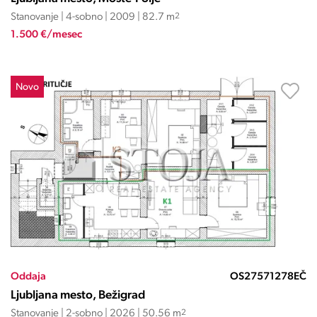
Stanovanje | 4-sobno | 2009 | 82.7 m
2
1.500 €/mesec
Novo
Oddaja
OS27571278EČ
Ljubljana mesto, Bežigrad
Stanovanje | 2-sobno | 2026 | 50.56 m
2