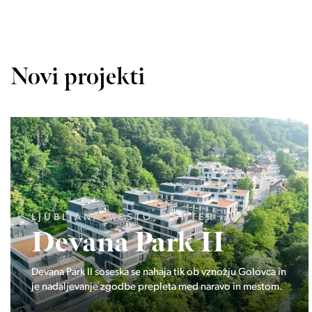
Novi projekti
LJUBLJANA MESTO, ŠIŠKA, KOSEZE
Pod hribom
Projekt Pod hribom se je pričela gradnja eni izmed
najbolj zaželeni lokaciji v Ljubljani.