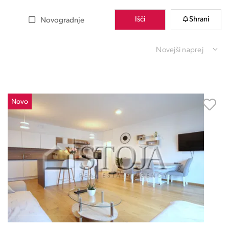
Išči
Shrani
Novogradnje
Novejši naprej
Novo