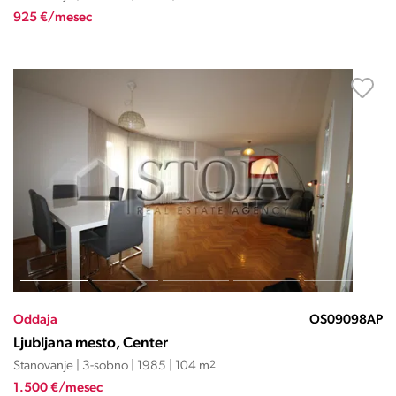
925 €/mesec
Oddaja
OS09098AP
Ljubljana mesto, Center
Stanovanje | 3-sobno | 1985 | 104 m
2
1.500 €/mesec