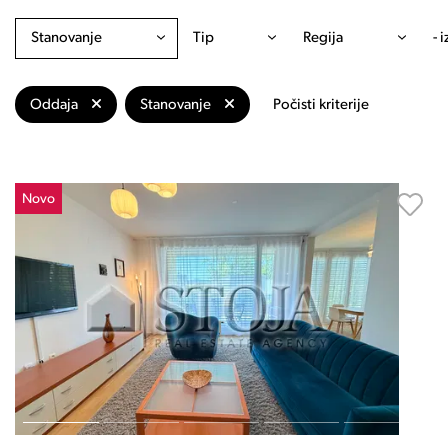
Stanovanje
Tip
Regija
- 
Oddaja
Stanovanje
Počisti kriterije
Novo