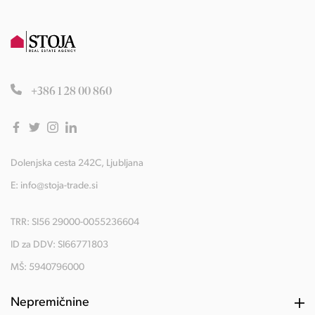
+386 1 28 00 860
Dolenjska cesta 242C, Ljubljana
E:
info@stoja-trade.si
TRR: SI56 29000-0055236604
ID za DDV: SI66771803
MŠ: 5940796000
Nepremičnine