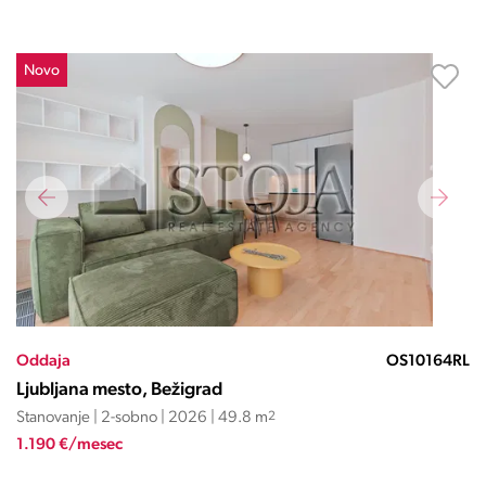
Novo
Oddaja
OS10164RL
Ljubljana mesto, Bežigrad
Stanovanje | 2-sobno | 2026 | 49.8 m
2
1.190 €/mesec