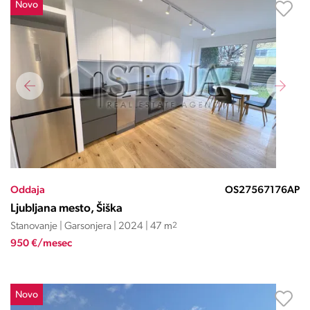
Novo
Oddaja
OS27567176AP
Ljubljana mesto, Šiška
Stanovanje | Garsonjera | 2024 | 47 m
2
950 €/mesec
Novo