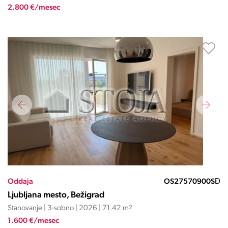
2.800 €/mesec
Oddaja
OS27570900SĐ
Ljubljana mesto, Bežigrad
Stanovanje | 3-sobno | 2026 | 71.42 m
2
1.600 €/mesec