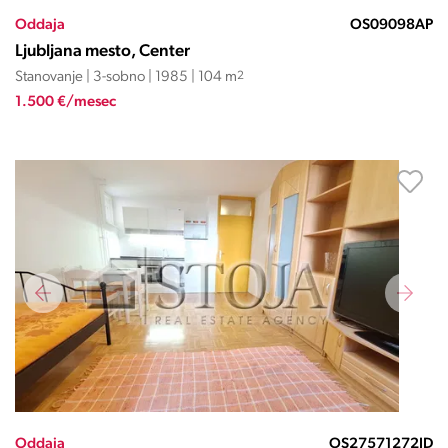
Oddaja
OS09098AP
Ljubljana mesto, Center
Stanovanje | 3-sobno | 1985 | 104 m
2
1.500 €/mesec
Oddaja
OS27571272JD