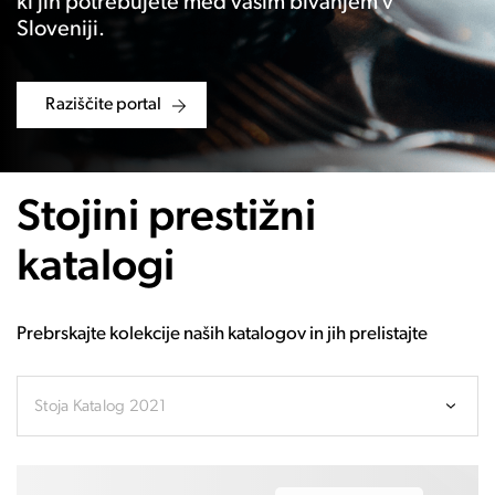
ki jih potrebujete med vašim bivanjem v
Sloveniji.
Raziščite portal
Stojini prestižni
katalogi
Prebrskajte kolekcije naših katalogov in jih prelistajte
Stoja Katalog 2021