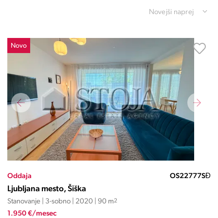
Novejši naprej
Novo
Oddaja
OS22777SĐ
Ljubljana mesto, Šiška
Stanovanje | 3-sobno | 2020 | 90 m
2
1.950 €/mesec