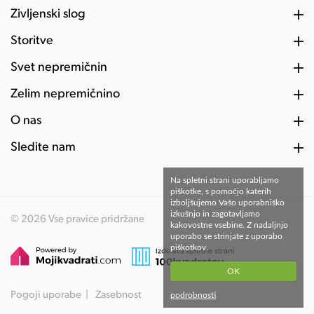
Življenski slog
Storitve
Svet nepremičnin
Želim nepremičnino
O nas
Sledite nam
Na spletni strani uporabljamo
piškotke, s pomočjo katerih
izboljšujemo Vašo uporabniško
izkušnjo in zagotavljamo
© 2026 Vse pravice pridržane
kakovostne vsebine. Z nadaljnjo
uporabo se strinjate z uporabo
piškotkov.
OK
Pogoji uporabe
Zasebnost
podrobnosti