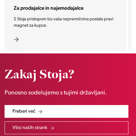
Za investitorje
Vašo investicijo ponesemo med najbolj iskane in
zaželene nepremičnine prihodnosti.
Zakaj Stoja?
Ponosno sodelujemo s tujimi državljani.
Preberi več
Vtisi naših strank