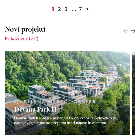
1
2
3
...
7
>
Novi projekti
Prikaži več (22)
LJUBLJANA MESTO, ŠIŠKA, KOSEZE
Pod hribom
Projekt Pod hribom se je pričela gradnja eni izmed najbolj
zaželeni lokaciji v Ljubljani.