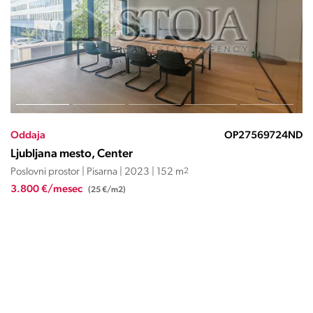
OP27569724ND
Oddaja
Ljubljana mesto, Center
| 152 m
2
Poslovni prostor | Pisarna | 2011 |
3.300 €/mesec
(16,1 €/m2)