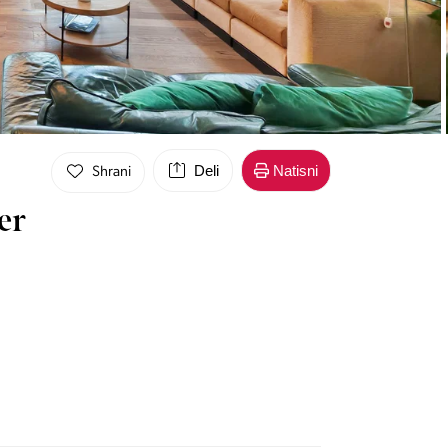
Deli
Natisni
Shrani
er