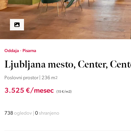
Oddaja · Pisarna
Ljubljana mesto, Center, Cent
Poslovni prostor | 236 m
2
3.525 €/mesec
(15 €/m2)
738
ogledov
0
shranjeno