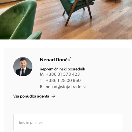
Nenad Dončić
nepremičninski posrednik
M
+386 31 573 423
T
+386 1 28 00 860
E
nenad@stoja-trade.si
Vsa ponudba agenta
Ime in priimek