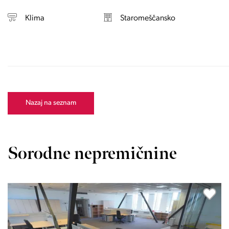
Klima
Staromeščansko
Nazaj na seznam
Sorodne nepremičnine