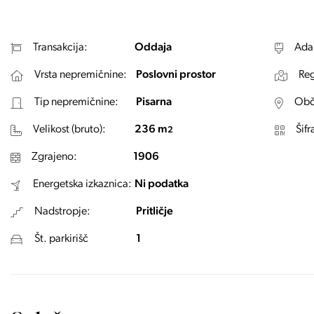
Transakcija:
Oddaja
Ada
Vrsta nepremičnine:
Poslovni prostor
Reg
Tip nepremičnine:
Pisarna
Obč
Velikost (bruto):
236 m
Šifr
2
Zgrajeno:
1906
Energetska izkaznica:
Ni podatka
Nadstropje:
Pritličje
Št. parkirišč
1