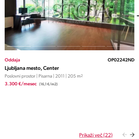
OP02242ND
Oddaja
Ljubljana mesto, Center
 205 m
2
Poslovni prostor | Pisarna | 2023 |
26.220 €/mesec
(20 €/m2)
Prikaži več (22)