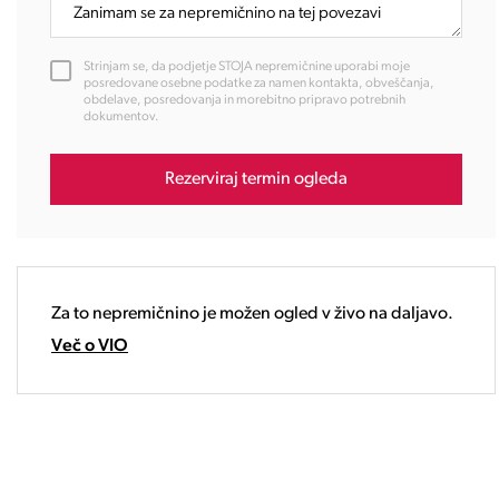
11:00
12:00
Strinjam se, da podjetje STOJA nepremičnine uporabi moje
13:00
posredovane osebne podatke za namen kontakta, obveščanja,
obdelave, posredovanja in morebitno pripravo potrebnih
14:00
dokumentov.
15:00
16:00
Rezerviraj termin ogleda
17:00
18:00
19:00
20:00
21:00
Za to nepremičnino je možen ogled v živo na daljavo.
22:00
Več o VIO
23:00