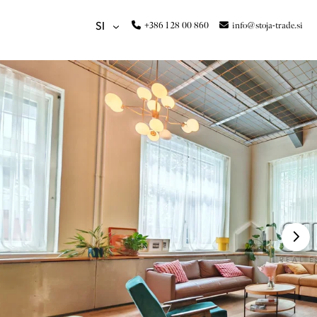
+386 1 28 00 860
info@stoja-trade.si
SI