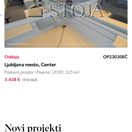
OP23030EČ
Oddaja
Ljubljana mesto, Center
| 325 m
2
Poslovni prostor | Pisarna | 2023 
3.800 €/mesec
(25 €/m2)
Novi projekti