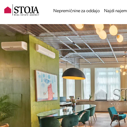
Nepremičnine za oddajo
Najdi najem