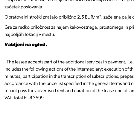
stropa in razsvetljave. Obstaja tudi možnost odkupa obstoječega 
začetek poslovanja.
Obratovalni stroški znašajo približno 2,5 EUR/m², zaželena pa je
Gre za redko priložnost za najem kakovostnega, prostornega in pr
najboljših lokacij v mestu.
Vabljeni na ogled.
- The lessee accepts part of the additional services in payment, i
includes the following actions of the intermediary: execution of t
minutes, participation in the transcription of subscriptions, prepa
accordance with the price list specified in the general terms and c
tenant pays the advertised rent and duration of the lease one-off
VAT, total EUR 3599.