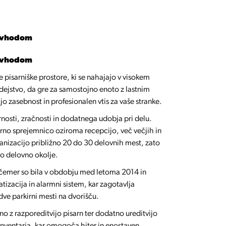
im vhodom
im vhodom
isarniške prostore, ki se nahajajo v visokem
 dejstvo, da gre za samostojno enoto z lastnim
 zasebnost in profesionalen vtis za vaše stranke.
ornosti, zračnosti in dodatnega udobja pri delu.
torno sprejemnico oziroma recepcijo, več večjih in
ganizacijo približno 20 do 30 delovnih mest, zato
ivo delovno okolje.
 čemer so bila v obdobju med letoma 2014 in
tizacija in alarmni sistem, kar zagotavlja
ve parkirni mesti na dvorišču.
 z razporeditvijo pisarn ter dodatno ureditvijo