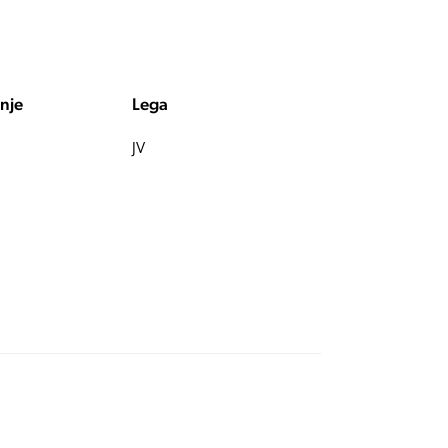
nje
Lega
JV