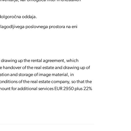
inventarja, kar omogoča hiter in enostaven
 dolgoročna oddaja.
ilagodljivega poslovnega prostora na eni
.e. drawing up the rental agreement, which
he handover of the real estate and drawing up of
ration and storage of image material, in
onditions of the real estate company, so that the
 amount for additional services EUR 2950 plus 22%