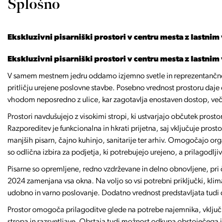
Splošno
Ekskluzivni pisarniški prostori v centru mesta z lastn
Ekskluzivni pisarniški prostori v centru mesta z lastn
V samem mestnem jedru oddamo izjemno svetle in reprezentančne p
pritličju urejene poslovne stavbe. Posebno vrednost prostoru daje
vhodom neposredno z ulice, kar zagotavlja enostaven dostop, večjo
Prostori navdušujejo z visokimi stropi, ki ustvarjajo občutek prost
Razporeditev je funkcionalna in hkrati prijetna, saj vključuje pros
manjših pisarn, čajno kuhinjo, sanitarije ter arhiv. Omogočajo or
so odlična izbira za podjetja, ki potrebujejo urejeno, a prilagodlj
Pisarne so opremljene, redno vzdrževane in delno obnovljene, pri
2024 zamenjana vsa okna. Na voljo so vsi potrebni priključki, klima
udobno in varno poslovanje. Dodatno vrednost predstavljata tudi d
Prostor omogoča prilagoditve glede na potrebe najemnika, vključno