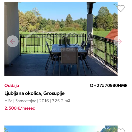
Oddaja
OH27570980NMR
Ljubljana okolica, Grosuplje
Hiša | Samostojna | 2016 | 325.2 m
2
2.500 €/mesec