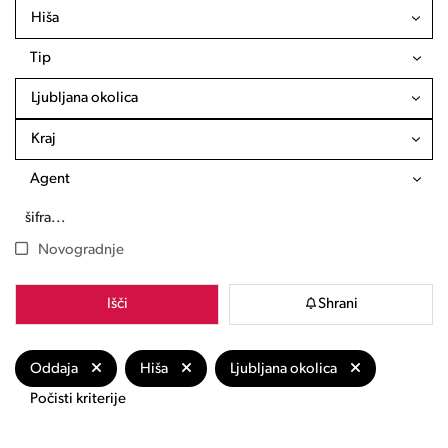
Hiša
Tip
Ljubljana okolica
Kraj
Agent
Novogradnje
Išči
Shrani
Oddaja
Hiša
Ljubljana okolica
Počisti kriterije