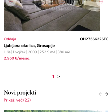
Oddaja
OH27566226EČ
Ljubljana okolica, Grosuplje
Hiša | Dvojček | 2009 | 252.9 m
2
| 380 m
2
2.950 €/mesec
1
>
Novi projekti
Prikaži več (22)