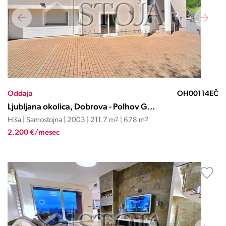
Oddaja
OH00114EČ
Ljubljana okolica, Dobrova - Polhov G...
Hiša | Samostojna | 2003 | 211.7 m
2
| 678 m
2
2.200 €/mesec