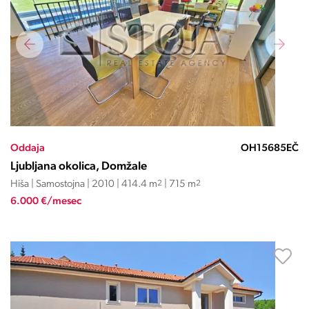
Oddaja
OH15685EČ
Ljubljana okolica, Domžale
Hiša | Samostojna | 2010 | 414.4 m
2
| 715 m
2
6.000 €/mesec