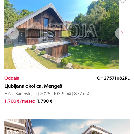
Oddaja
OH27571082RL
Ljubljana okolica, Mengeš
Hiša | Samostojna | 2025 | 103.9 m
2
| 877 m
2
1.700 €/mesec
1.790 €