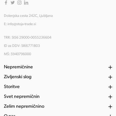
Dolenjska cesta 242C, Ljubljana
E:
info@stoja-trade.si
TRR: SI56 29000-0055236604
ID za DDV: SI66771803
MŠ: 5940796000
Nepremičnine
Življenski slog
Storitve
Svet nepremičnin
Želim nepremičnino