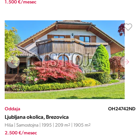
1.500 €/mesec
Oddaja
OH24742ND
Ljubljana okolica, Brezovica
Hiša | Samostojna | 1995 | 209 m
2
| 1905 m
2
2.500 €/mesec