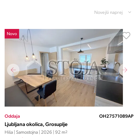
Novejši naprej
Novo
Oddaja
OH27571089AP
Ljubljana okolica, Grosuplje
Hiša | Samostojna | 2026 | 92 m
2