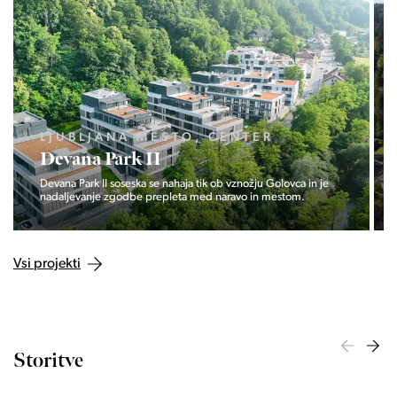
LJUBLJANA MESTO, CENTER
Devana Park II
Devana Park II soseska se nahaja tik ob vznožju Golovca in je
nadaljevanje zgodbe prepleta med naravo in mestom.
Vsi projekti
Storitve