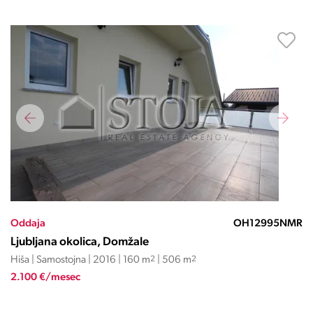
Oddaja
OH12995NMR
Ljubljana okolica, Domžale
Hiša | Samostojna | 2016 | 160 m
2
| 506 m
2
2.100 €/mesec