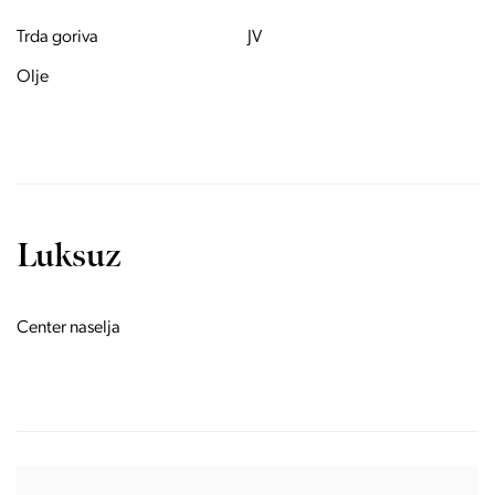
Trda goriva
JV
Olje
Luksuz
Center naselja