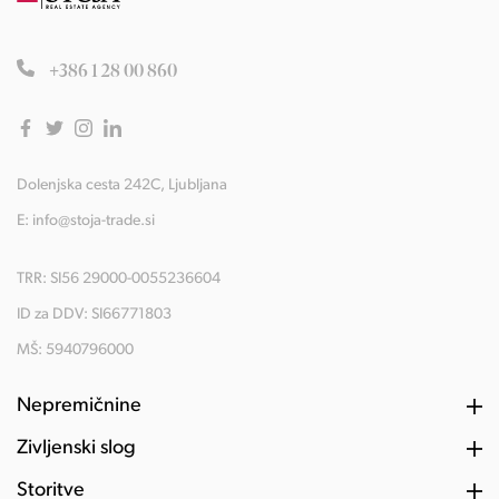
+386 1 28 00 860
Dolenjska cesta 242C, Ljubljana
E:
info@stoja-trade.si
TRR: SI56 29000-0055236604
ID za DDV: SI66771803
MŠ: 5940796000
Nepremičnine
Življenski slog
Storitve