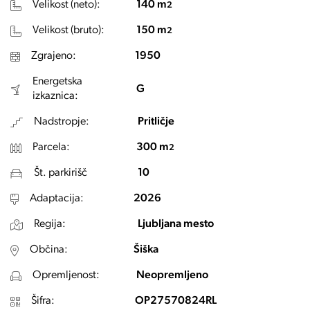
Velikost (neto):
140 m
2
Velikost (bruto):
150 m
2
Zgrajeno:
1950
Energetska
G
izkaznica:
Nadstropje:
Pritličje
Parcela:
300 m
2
Št. parkirišč
10
Adaptacija:
2026
Regija:
Ljubljana mesto
Občina:
Šiška
Opremljenost:
Neopremljeno
Šifra:
OP27570824RL