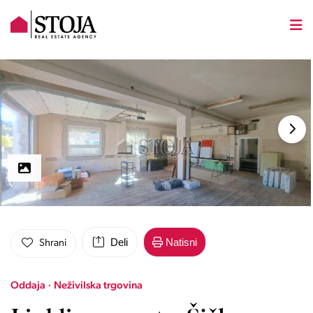
Deli
Natisni
Shrani
Oddaja · Neživilska trgovina