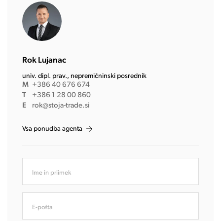
Rok Lujanac
univ. dipl. prav., nepremičninski posrednik
M
+386 40 676 674
T
+386 1 28 00 860
E
rok@stoja-trade.si
Vsa ponudba agenta
Ime in priimek
E-pošta