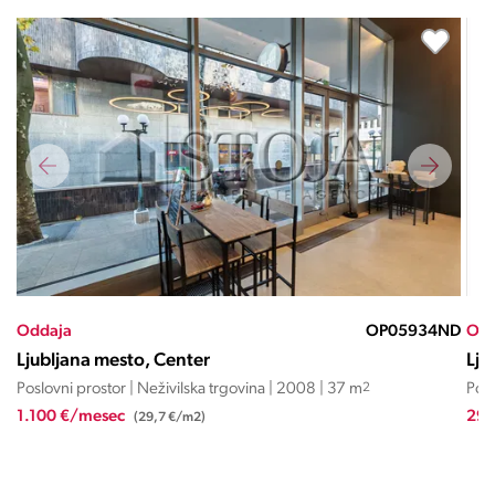
RL
Oddaja
OP05934ND
Odd
Ljubljana mesto, Center
Lju
Poslovni prostor | Neživilska trgovina | 2008 | 37 m
2
Posl
1.100 €/mesec
29.
(29,7 €/m2)