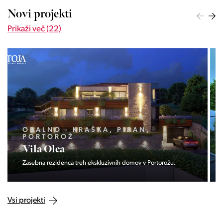
Novi projekti
Prikaži več (22)
OBALNO - KRAŠKA, PIRAN,
PORTOROŽ
Vila Olea
Zasebna rezidenca treh ekskluzivnih domov v Portorožu.
Vsi projekti