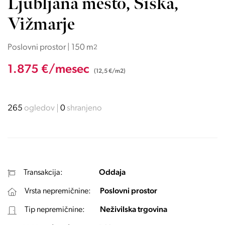
Ljubljana mesto, Šiška,
Vižmarje
Poslovni prostor | 150 m
2
1.875 €/mesec
(12,5 €/m2)
265
ogledov
0
shranjeno
Transakcija:
Oddaja
Vrsta nepremičnine:
Poslovni prostor
Tip nepremičnine:
Neživilska trgovina