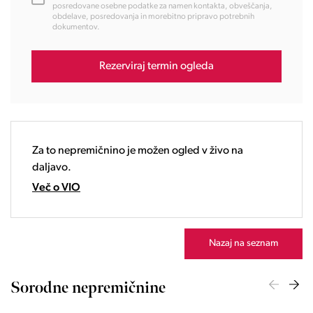
13:00
posredovane osebne podatke za namen kontakta, obveščanja,
obdelave, posredovanja in morebitno pripravo potrebnih
14:00
dokumentov.
15:00
16:00
Rezerviraj termin ogleda
17:00
18:00
19:00
20:00
21:00
Za to nepremičnino je možen ogled v živo na
22:00
daljavo.
23:00
Več o VIO
Nazaj na seznam
Sorodne nepremičnine