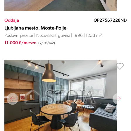
Oddaja
OP27567228ND
Ljubljana mesto, Moste-Polje
Poslovni prostor | Neživilska trgovina | 1996 | 1253 m
2
11.000 €/mesec
(7,9 €/m2)