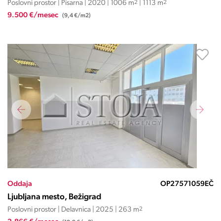
Poslovni prostor | Pisarna | 2020 | 1006 m
2
| 1113 m
2
9.500 €/mesec
(9,4 €/m2)
Oddaja
OP27571059EČ
Ljubljana mesto, Bežigrad
Poslovni prostor | Delavnica | 2025 | 263 m
2