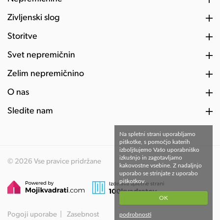
Življenski slog
Storitve
Svet nepremičnin
Želim nepremičnino
O nas
Sledite nam
Na spletni strani uporabljamo
piškotke, s pomočjo katerih
izboljšujemo Vašo uporabniško
izkušnjo in zagotavljamo
© 2026 Vse pravice pridržane
kakovostne vsebine. Z nadaljnjo
uporabo se strinjate z uporabo
piškotkov.
OK
Pogoji uporabe
Zasebnost
podrobnosti