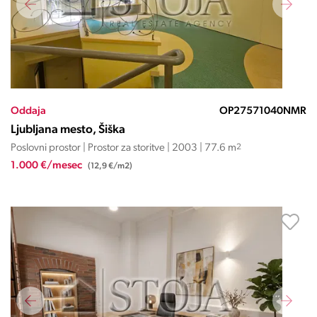
Oddaja
OP27571040NMR
Ljubljana mesto, Šiška
Poslovni prostor | Prostor za storitve | 2003 | 77.6 m
2
1.000 €/mesec
(12,9 €/m2)