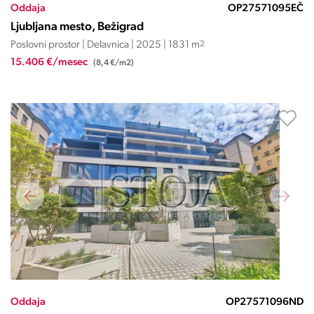
Oddaja
OP27571095EČ
Ljubljana mesto, Bežigrad
Poslovni prostor | Delavnica | 2025 | 1831 m
2
15.406 €/mesec
(8,4 €/m2)
Oddaja
OP27571096ND