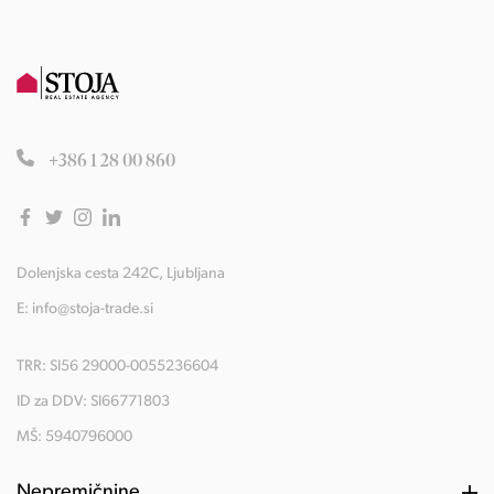
+386 1 28 00 860
Dolenjska cesta 242C, Ljubljana
E:
info@stoja-trade.si
TRR: SI56 29000-0055236604
ID za DDV: SI66771803
MŠ: 5940796000
Nepremičnine