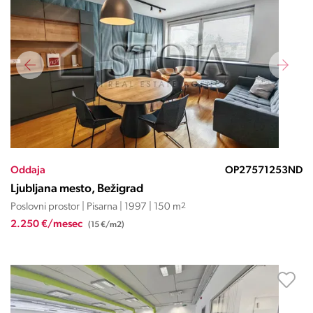
Oddaja
OP27571253ND
Ljubljana mesto, Bežigrad
Poslovni prostor | Pisarna | 1997 | 150 m
2
2.250 €/mesec
(15 €/m2)