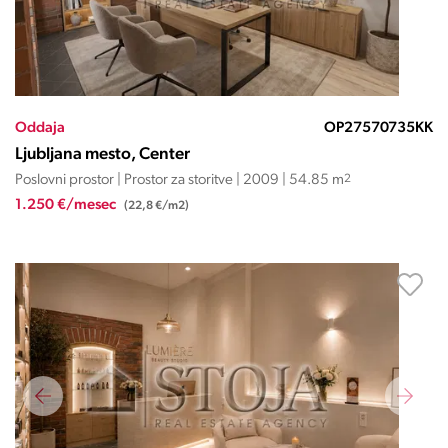
Oddaja
OP27570735KK
Ljubljana mesto, Center
Poslovni prostor | Prostor za storitve | 2009 | 54.85 m
2
1.250 €/mesec
(22,8 €/m2)