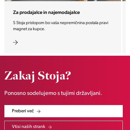
Za investitorje
Vašo investicijo ponesemo med najbolj iskane in
zaželene nepremičnine prihodnosti.
Zakaj Stoja?
Ponosno sodelujemo s tujimi državljani.
Preberi več
Vtisi naših strank