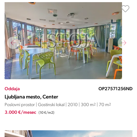
Oddaja
OP27571256ND
Ljubljana mesto, Center
Poslovni prostor | Gostinski lokal | 2010 | 300 m
2
| 70 m
2
3.000 €/mesec
(10 €/m2)