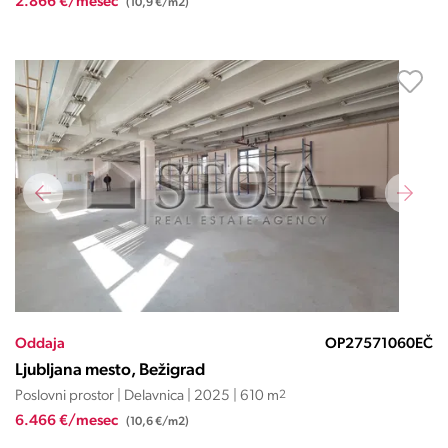
2.866 €/mesec
(10,9 €/m2)
Oddaja
OP27571060EČ
Ljubljana mesto, Bežigrad
Poslovni prostor | Delavnica | 2025 | 610 m
2
6.466 €/mesec
(10,6 €/m2)