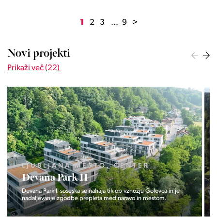
1
2
3
...
9
>
Novi projekti
Prikaži več (22)
LJUBLJANA MESTO, ŠIŠKA, KOSEZE
Pod hribom
Projekt Pod hribom se je pričela gradnja eni izmed najbolj
zaželeni lokaciji v Ljubljani.