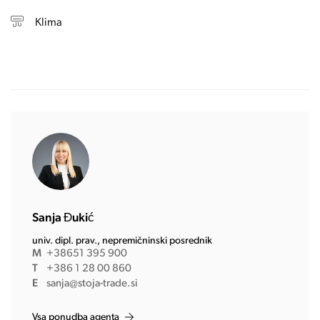
Klima
Sanja Đukić
univ. dipl. prav., nepremičninski posrednik
M
+38651 395 900
T
+386 1 28 00 860
E
sanja@stoja-trade.si
Vsa ponudba agenta