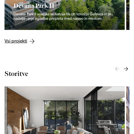
Devana Park II
Devana Park II soseska se nahaja tik ob vznožju Golovca in je
nadaljevanje zgodbe prepleta med naravo in mestom.
Vsi projekti
Storitve