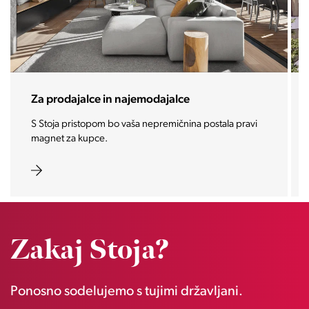
Za prodajalce in najemodajalce
S Stoja pristopom bo vaša nepremičnina postala pravi
magnet za kupce.
Zakaj Stoja?
Ponosno sodelujemo s tujimi državljani.