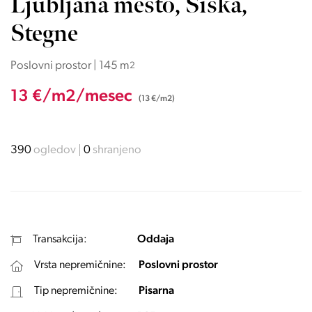
Ljubljana mesto, Šiška,
Stegne
Poslovni prostor | 145 m
2
13 €/m2/mesec
(13 €/m2)
390
ogledov
0
shranjeno
Transakcija:
Oddaja
Vrsta nepremičnine:
Poslovni prostor
Tip nepremičnine:
Pisarna