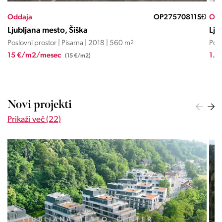
SĐ
Oddaja
OP27570811SĐ
Odd
Ljubljana mesto, Šiška
Lju
Poslovni prostor | Pisarna | 2018 | 560 m
2
Posl
15 €/m2/mesec
1.5
(15 €/m2)
Novi projekti
Prikaži več (22)
LJUBLJANA MESTO, CENTER