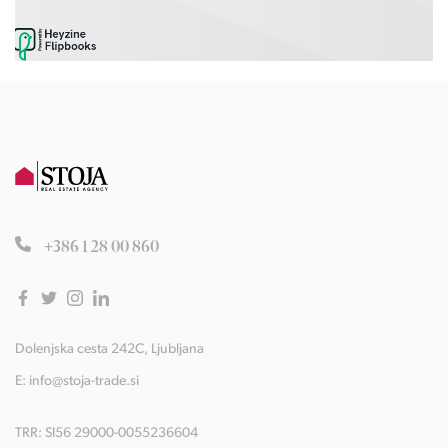
+386 1 28 00 860
Dolenjska cesta 242C, Ljubljana
E:
info@stoja-trade.si
TRR: SI56 29000-0055236604