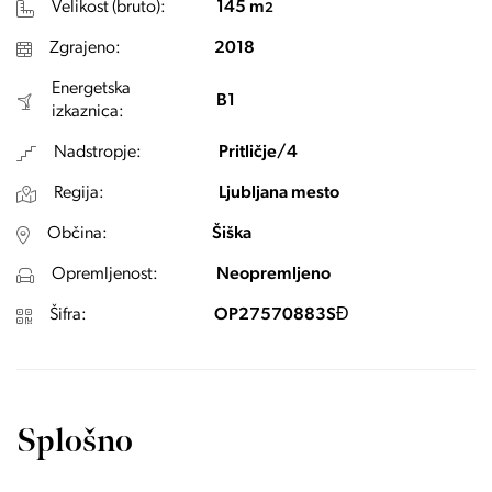
Velikost (bruto):
145 m
2
Zgrajeno:
2018
Energetska
B1
izkaznica:
Nadstropje:
Pritličje/4
Regija:
Ljubljana mesto
Občina:
Šiška
Opremljenost:
Neopremljeno
Šifra:
OP27570883SĐ
Splošno