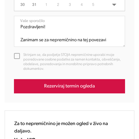
06:00
30
31
1
2
3
4
5
07:00
08:00
Vaše sporočilo
09:00
10:00
11:00
12:00
Strinjam se, da podjetje STOJA nepremičnine uporabi moje
13:00
posredovane osebne podatke za namen kontakta, obveščanja,
obdelave, posredovanja in morebitno pripravo potrebnih
14:00
dokumentov.
15:00
16:00
Rezerviraj termin ogleda
17:00
18:00
19:00
20:00
21:00
Za to nepremičnino je možen ogled v živo na
22:00
daljavo.
23:00