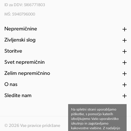
ID za DDV: SI66771803
MŠ: 5940796000
Nepremičnine
Življenski slog
Storitve
Svet nepremičnin
Želim nepremičnino
O nas
Sledite nam
Na spletni strani uporabljamo
piškotke, s pomočjo katerih
izboljšujemo Vašo uporabniško
izkušnjo in zagotavljamo
© 2026 Vse pravice pridržane
kakovostne vsebine. Z nadaljnjo