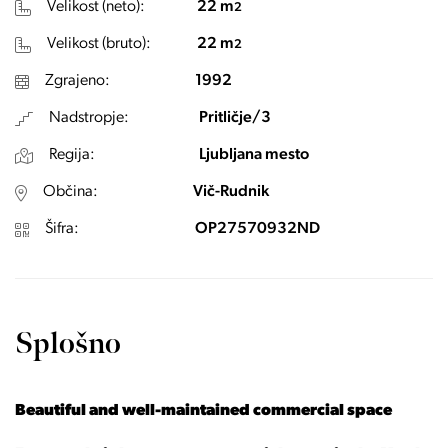
Velikost (neto):
22 m
2
Velikost (bruto):
22 m
2
Zgrajeno:
1992
Nadstropje:
Pritličje/3
Regija:
Ljubljana mesto
Občina:
Vič-Rudnik
Šifra:
OP27570932ND
Splošno
Beautiful and well-maintained commercial space