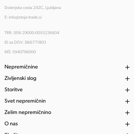
Dolenjska cesta 242C, Ljubljana
E:
info@stoja-trade.si
TRR: SI56 29000-0055236604
ID za DDV: SI66771803
MŠ: 5940796000
Nepremičnine
Življenski slog
Storitve
Svet nepremičnin
Želim nepremičnino
O nas