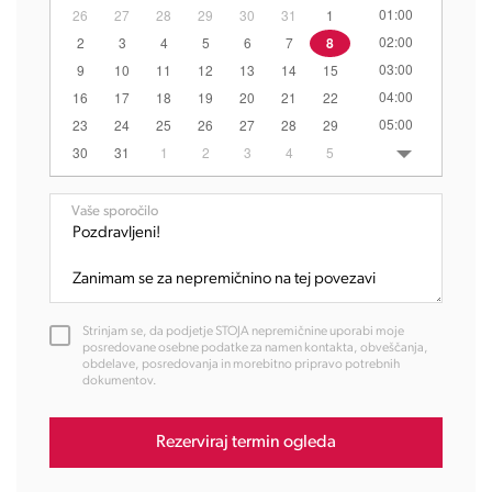
01:00
26
27
28
29
30
31
1
02:00
2
3
4
5
6
7
8
03:00
9
10
11
12
13
14
15
04:00
16
17
18
19
20
21
22
05:00
23
24
25
26
27
28
29
06:00
30
31
1
2
3
4
5
07:00
08:00
Vaše sporočilo
09:00
10:00
11:00
12:00
Strinjam se, da podjetje STOJA nepremičnine uporabi moje
13:00
posredovane osebne podatke za namen kontakta, obveščanja,
obdelave, posredovanja in morebitno pripravo potrebnih
14:00
dokumentov.
15:00
16:00
Rezerviraj termin ogleda
17:00
18:00