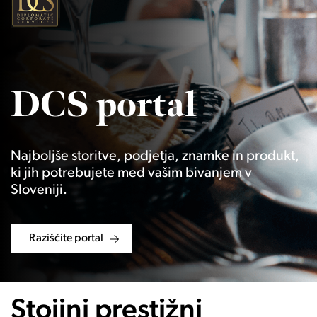
DCS portal
Najboljše storitve, podjetja, znamke in produkt,
ki jih potrebujete med vašim bivanjem v
Sloveniji.
Raziščite portal
Stojini prestižni