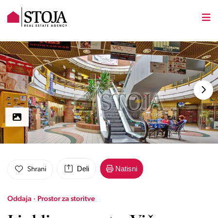
Deli
Natisni
Shrani
Oddaja · Prostor za storitve