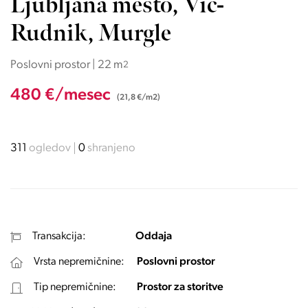
Ljubljana mesto, Vič-
Rudnik, Murgle
Poslovni prostor | 22 m
2
480 €/mesec
(21,8 €/m2)
311
ogledov
0
shranjeno
Transakcija:
Oddaja
Vrsta nepremičnine:
Poslovni prostor
Tip nepremičnine:
Prostor za storitve