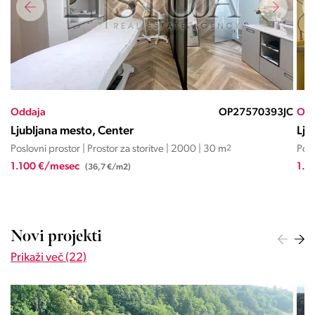
ND
Oddaja
OP27570393JC
Odd
Ljubljana mesto, Center
Lju
Poslovni prostor | Prostor za storitve | 2000 | 30 m
2
Posl
1.100 €/mesec
1.0
(36,7 €/m2)
Novi projekti
Prikaži več (22)