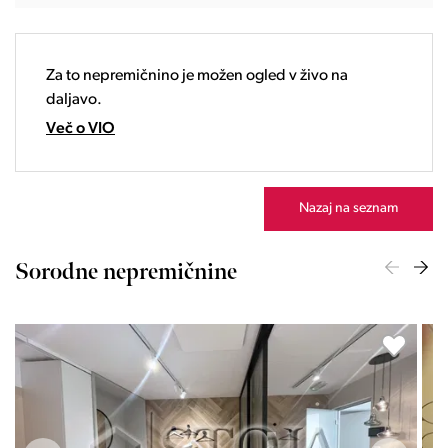
19:00
20:00
21:00
Za to nepremičnino je možen ogled v živo na
22:00
daljavo.
23:00
Več o VIO
Nazaj na seznam
Sorodne nepremičnine