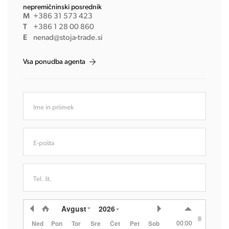
nepremičninski posrednik
M
+386 31 573 423
T
+386 1 28 00 860
E
nenad@stoja-trade.si
Vsa ponudba agenta
Ime in priimek
E-pošta
Tel. št.
Avgust
2026
00:00
Ned
Pon
Tor
Sre
Čet
Pet
Sob