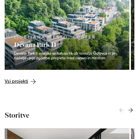
LJUBLJANA MESTO, CENTER
Devana Park II
Devana Park II soseska se nahaja tik ob vznožju Golovca in je
nadaljevanje zgodbe prepleta med naravo in mestom.
Vsi projekti
Storitve