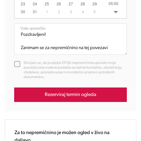
05:00
23
24
25
26
27
28
29
06:00
30
31
1
2
3
4
5
07:00
08:00
Vaše sporočilo
09:00
10:00
11:00
12:00
Strinjam se, da podjetje STOJA nepremičnine uporabi moje
13:00
posredovane osebne podatke za namen kontakta, obveščanja,
obdelave, posredovanja in morebitno pripravo potrebnih
14:00
dokumentov.
15:00
16:00
Rezerviraj termin ogleda
17:00
18:00
19:00
20:00
21:00
Za to nepremičnino je možen ogled v živo na
22:00
daljavo.