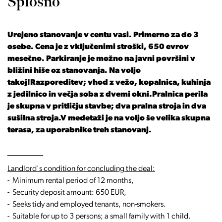
Splošno
Urejeno stanovanje v centu vasi. Primerno za do 3
osebe. Cena je z vključenimi stroški, 650 evrov
mesečno. Parkiranje je možno na javni površini v
bližini hiše oz stanovanja. Na voljo
takoj!Razporeditev; vhod z vežo, kopalnica, kuhinja
z jedilnico in večja soba z dvemi okni.Pralnica perila
je skupna v pritličju stavbe; dva pralna stroja in dva
sušilna stroja.V medetaži je na voljo še velika skupna
terasa, za uporabnike treh stanovanj.
________
Landlord's condition for concluding the deal:
- Minimum rental period of 12 months,
- Security deposit amount: 650 EUR,
- Seeks tidy and employed tenants, non-smokers.
- Suitable for up to 3 persons; a small family with 1 child.