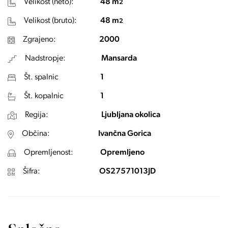
Velikost (neto):
48 m
2
Velikost (bruto):
48 m
2
Zgrajeno:
2000
Nadstropje:
Mansarda
Št. spalnic
1
Št. kopalnic
1
Regija:
Ljubljana okolica
Občina:
Ivančna Gorica
Opremljenost:
Opremljeno
Šifra:
OS27571013JD