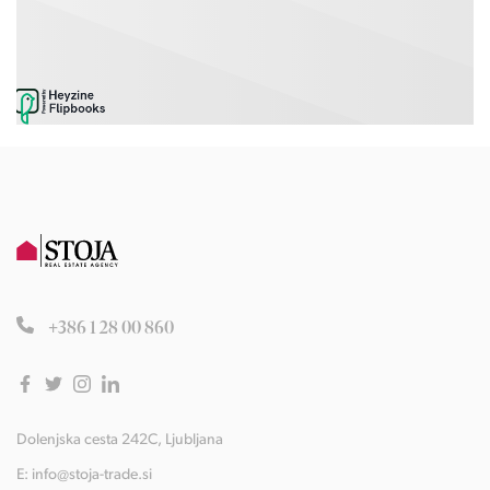
+386 1 28 00 860
Dolenjska cesta 242C, Ljubljana
E:
info@stoja-trade.si