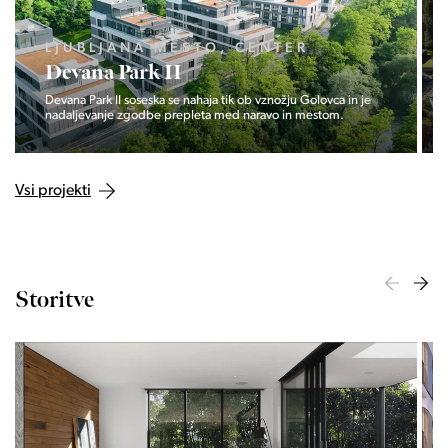
LJUBLJANA MESTO, CENTER
Devana Park II
Devana Park II soseska se nahaja tik ob vznožju Golovca in je
nadaljevanje zgodbe prepleta med naravo in mestom.
Vsi projekti
Storitve