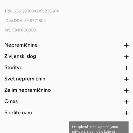
TRR: SI56 29000-0055236604
ID za DDV: SI66771803
MŠ: 5940796000
Nepremičnine
Življenski slog
Storitve
Svet nepremičnin
Želim nepremičnino
O nas
Sledite nam
Na spletni strani uporabljamo
piškotke, s pomočjo katerih