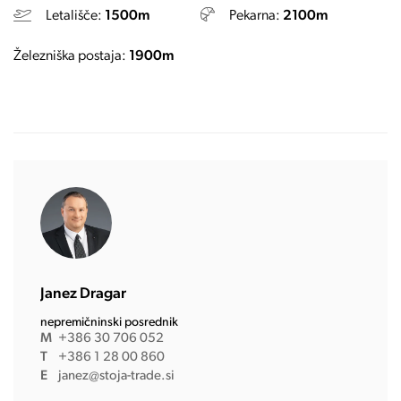
Letališče:
1500m
Pekarna:
2100m
Železniška postaja:
1900m
Janez Dragar
nepremičninski posrednik
M
+386 30 706 052
T
+386 1 28 00 860
E
janez@stoja-trade.si