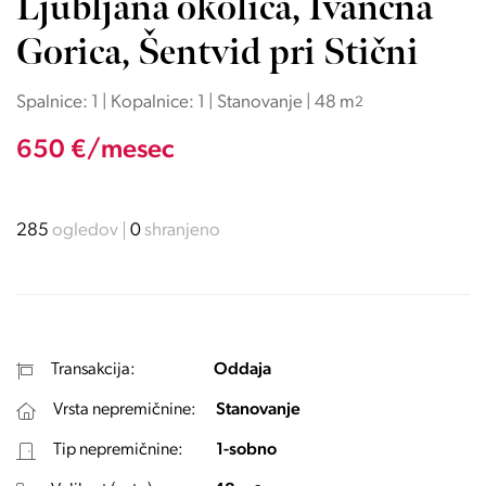
Ljubljana okolica, Ivančna
Gorica, Šentvid pri Stični
Spalnice: 1 | Kopalnice: 1 | Stanovanje | 48 m
2
650 €/mesec
285
ogledov
0
shranjeno
Transakcija:
Oddaja
Vrsta nepremičnine:
Stanovanje
Tip nepremičnine:
1-sobno