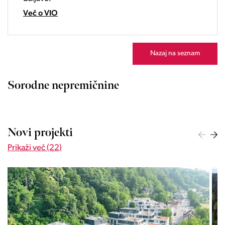
23:00
Več o VIO
Nazaj na seznam
Sorodne nepremičnine
Novi projekti
Prikaži več (22)