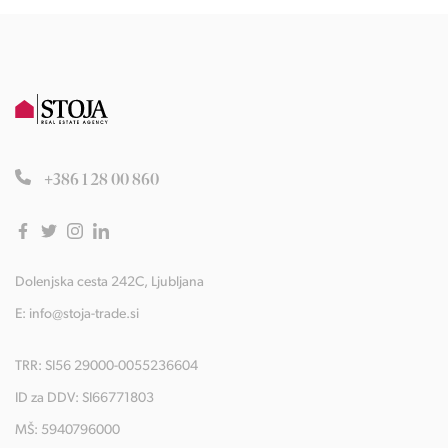
+386 1 28 00 860
Dolenjska cesta 242C, Ljubljana
E:
info@stoja-trade.si
TRR: SI56 29000-0055236604
ID za DDV: SI66771803
MŠ: 5940796000