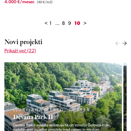
4.000 €/mesec
(40 €/m2)
<
1
...
8
9
10
>
Novi projekti
Prikaži več (22)
LJUBLJANA MESTO, CENTER
Devana Park II
Devana Park II soseska se nahaja tik ob vznožju Golovca in je
nadaljevanje zgodbe prepleta med naravo in mestom.