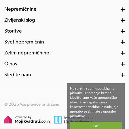
Nepremičnine
Življenski slog
Storitve
Svet nepremičnin
Želim nepremičnino
O nas
Sledite nam
Na spletni strani uporabljamo
piškotke, s pomočjo katerih
izboljšujemo Vašo uporabniško
izkušnjo in zagotavljamo
© 2026 Vse pravice pridržane
kakovostne vsebine. Z nadaljnjo
uporabo se strinjate z uporabo
piškotkov.
OK