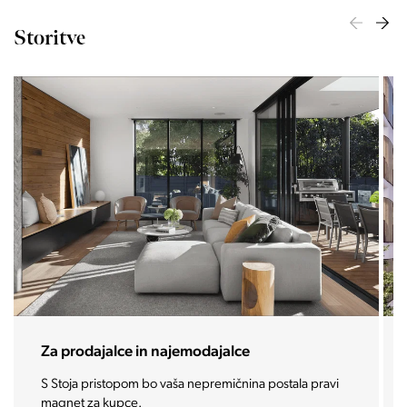
Storitve
Za investitorje
Vašo investicijo ponesemo med najbolj iskane in
zaželene nepremičnine prihodnosti.