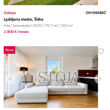
Oddaja
OH19968EČ
Ljubljana mesto, Šiška
Hiša | Samostojna | 2020 | 170.7 m
2
| 303 m
2
2.800 €/mesec
Novo