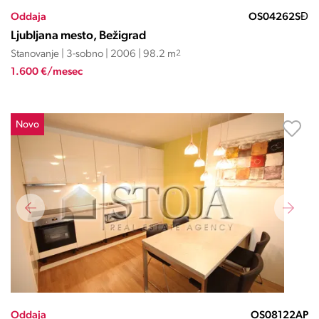
Oddaja
OS04262SĐ
Ljubljana mesto, Bežigrad
Stanovanje | 3-sobno | 2006 | 98.2 m
2
1.600 €/mesec
Novo
Oddaja
OS08122AP