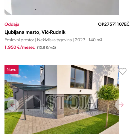
Oddaja
OP27571107EČ
Ljubljana mesto, Vič-Rudnik
Poslovni prostor | Neživilska trgovina | 2023 | 140 m
2
1.950 €/mesec
(13,9 €/m2)
Novo