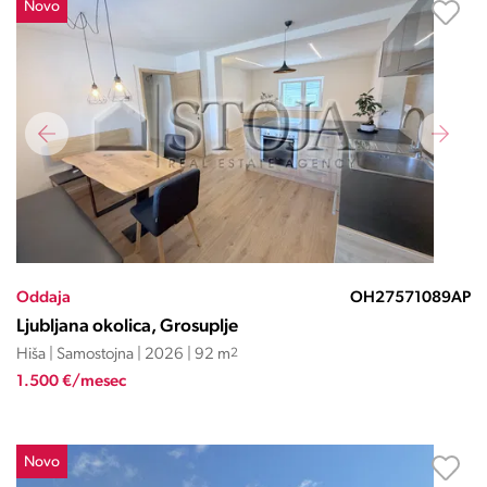
Novo
Oddaja
OH27571089AP
Ljubljana okolica, Grosuplje
Hiša | Samostojna | 2026 | 92 m
2
1.500 €/mesec
Novo