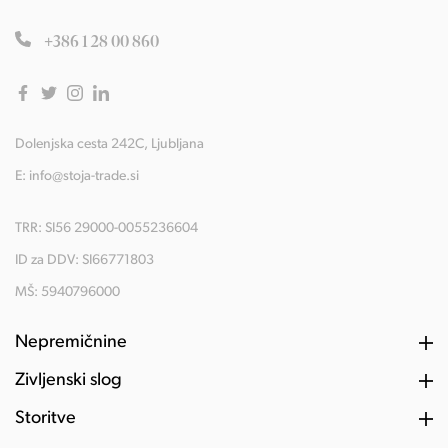
+386 1 28 00 860
Dolenjska cesta 242C, Ljubljana
E:
info@stoja-trade.si
TRR: SI56 29000-0055236604
ID za DDV: SI66771803
MŠ: 5940796000
Nepremičnine
Življenski slog
Storitve