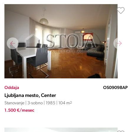
Oddaja
OS09098AP
Ljubljana mesto, Center
Stanovanje | 3-sobno | 1985 | 104 m
2
1.500 €/mesec