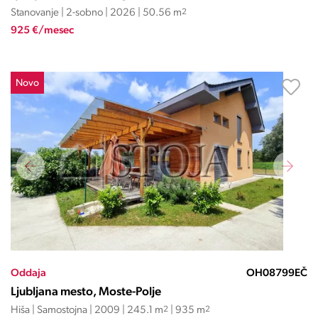
Stanovanje | 2-sobno | 2026 | 50.56 m
2
925 €/mesec
Novo
Oddaja
OH08799EČ
Ljubljana mesto, Moste-Polje
Hiša | Samostojna | 2009 | 245.1 m
2
| 935 m
2