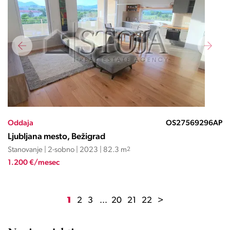
Oddaja
OS27569296AP
Ljubljana mesto, Bežigrad
Stanovanje | 2-sobno | 2023 | 82.3 m
2
1.200 €/mesec
1
2
3
...
20
21
22
>