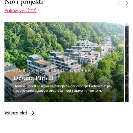
Novi projekti
Prikaži več (22)
LJUBLJANA MESTO, ŠIŠKA, KOSEZE
Pod hribom
Projekt Pod hribom se je pričela gradnja eni izmed najbolj
zaželeni lokaciji v Ljubljani.
Vsi projekti