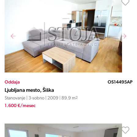
Oddaja
OS14495AP
Ljubljana mesto, Šiška
Stanovanje | 3-sobno | 2009 | 89.9 m
2
1.600 €/mesec