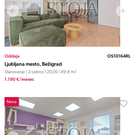
Oddaja
OS10164RL
Ljubljana mesto, Bežigrad
Stanovanje | 2-sobno | 2026 | 49.8 m
2
1.190 €/mesec
Novo