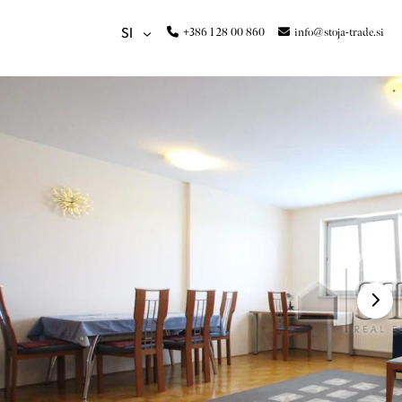
+386 1 28 00 860
info@stoja-trade.si
SI