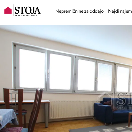
Nepremičnine za oddajo
Najdi najem