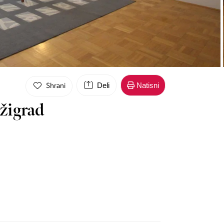
Deli
Natisni
Shrani
žigrad