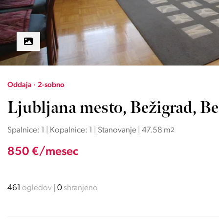
Oddaja · 2-sobno
Ljubljana mesto, Bežigrad, Be
Spalnice: 1 | Kopalnice: 1 | Stanovanje | 47.58 m
2
850 €/mesec
461
ogledov
0
shranjeno