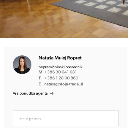
Nataša Mulej Ropret
nepremičninski posrednik
M
+386 30 641 681
T
+386 1 28 00 860
E
natasa@stoja-trade.si
Vsa ponudba agenta
Ime in priimek