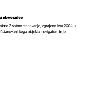
zu obvoznice
dobno 2-sobno stanovanje, zgrajeno leta 2004, s
ečstanovanjskega objekta z dvigalom in je