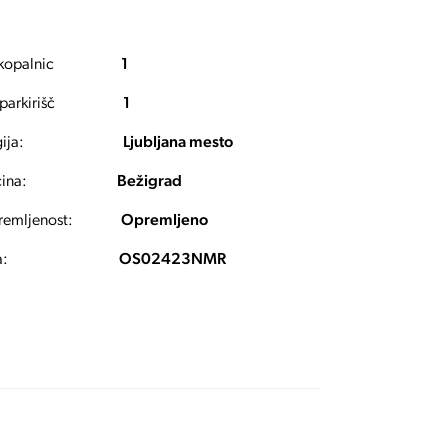
 kopalnic
1
 parkirišč
1
ija:
Ljubljana mesto
ina:
Bežigrad
emljenost:
Opremljeno
a:
OS02423NMR