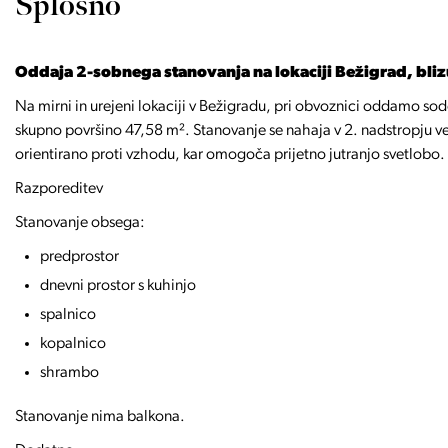
Splošno
Oddaja 2-sobnega stanovanja na lokaciji Bežigrad, bli
Na mirni in urejeni lokaciji v Bežigradu, pri obvoznici oddamo so
skupno površino 47,58 m². Stanovanje se nahaja v 2. nadstropju v
orientirano proti vzhodu, kar omogoča prijetno jutranjo svetlobo.
Razporeditev
Stanovanje obsega:
predprostor
dnevni prostor s kuhinjo
spalnico
kopalnico
shrambo
Stanovanje nima balkona.