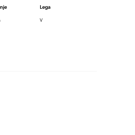
nje
Lega
a
V