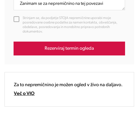
11:00
12:00
Strinjam se, da podjetje STOJA nepremičnine uporabi moje
13:00
posredovane osebne podatke za namen kontakta, obveščanja,
obdelave, posredovanja in morebitno pripravo potrebnih
14:00
dokumentov.
15:00
16:00
Rezerviraj termin ogleda
17:00
18:00
19:00
20:00
21:00
Za to nepremičnino je možen ogled v živo na daljavo.
22:00
Več o VIO
23:00