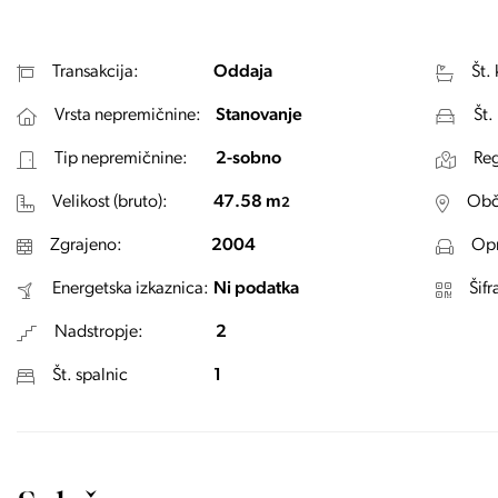
Transakcija:
Oddaja
Št.
Vrsta nepremičnine:
Stanovanje
Št.
Tip nepremičnine:
2-sobno
Reg
Velikost (bruto):
47.58 m
Obč
2
Zgrajeno:
2004
Opr
Energetska izkaznica:
Ni podatka
Šifr
Nadstropje:
2
Št. spalnic
1