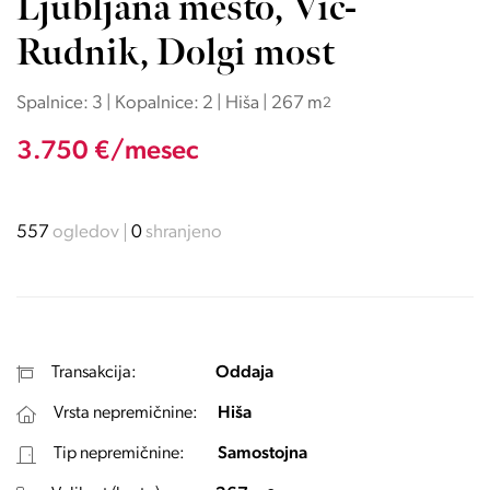
Ljubljana mesto, Vič-
Rudnik, Dolgi most
Spalnice: 3 | Kopalnice: 2 | Hiša | 267 m
2
3.750 €/mesec
557
ogledov
0
shranjeno
Transakcija:
Oddaja
Vrsta nepremičnine:
Hiša
Tip nepremičnine:
Samostojna