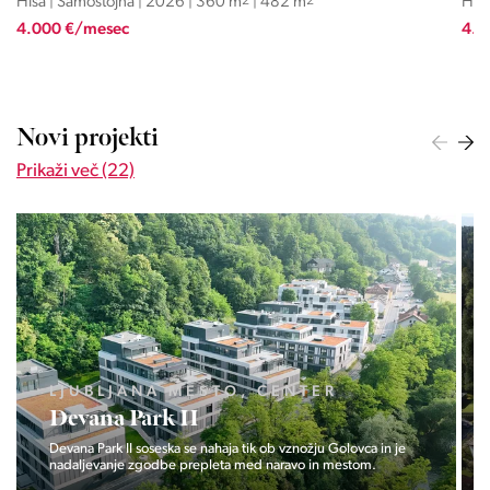
Hiša | Samostojna | 2026 | 360 m
2
| 482 m
2
Hiša
4.000 €/mesec
4.2
Novi projekti
Prikaži več (22)
LJUBLJANA MESTO, CENTER
Devana Park II
Devana Park II soseska se nahaja tik ob vznožju Golovca in je
nadaljevanje zgodbe prepleta med naravo in mestom.