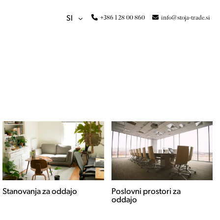
+386 1 28 00 860
info@stoja-trade.si
SI
Stanovanja za oddajo
Poslovni prostori za
oddajo