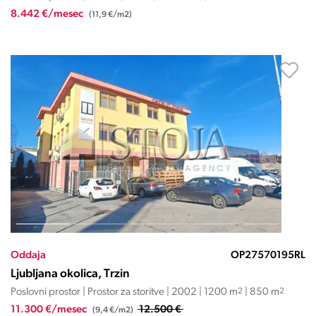
8.442 €/mesec
(11,9 €/m2)
Oddaja
OP27570195RL
Ljubljana okolica, Trzin
Poslovni prostor | Prostor za storitve | 2002 | 1200 m
2
| 850 m
2
11.300 €/mesec
12.500 €
(9,4 €/m2)