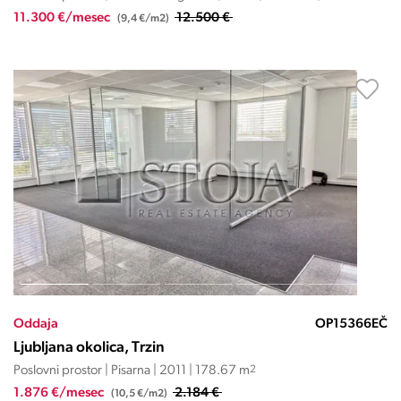
11.300 €/mesec
12.500 €
(9,4 €/m2)
Oddaja
OP15366EČ
Ljubljana okolica, Trzin
Poslovni prostor | Pisarna | 2011 | 178.67 m
2
1.876 €/mesec
2.184 €
(10,5 €/m2)