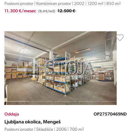
Poslovni prostor | Kombiniran prostor | 2002 | 1200 m
2
| 850 m
2
11.300 €/mesec
12.500 €
(9,4 €/m2)
Oddaja
OP27570469ND
Ljubljana okolica, Mengeš
Poslovni prostor | Skladišče | 2006 | 700 m
2