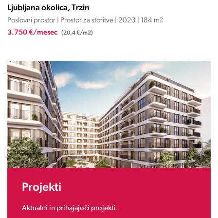
Ljubljana okolica, Trzin
Poslovni prostor | Prostor za storitve | 2023 | 184 m
2
3.750 €/mesec
(20,4 €/m2)
Projekti
Aktualni in prihajajoči projekti.