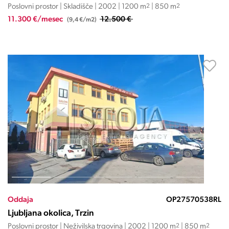
Poslovni prostor | Skladišče | 2002 | 1200 m
2
| 850 m
2
11.300 €/mesec
12.500 €
(9,4 €/m2)
Oddaja
OP27570538RL
Ljubljana okolica, Trzin
Poslovni prostor | Neživilska trgovina | 2002 | 1200 m
2
| 850 m
2