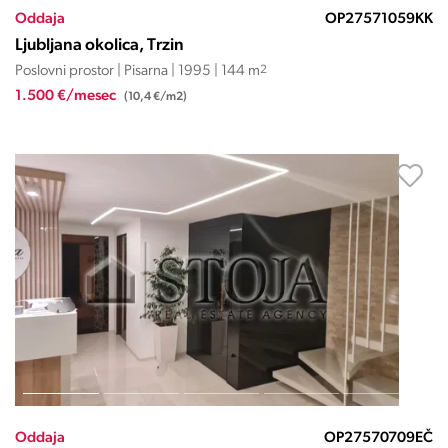
Oddaja
OP27571059KK
Ljubljana okolica, Trzin
Poslovni prostor | Pisarna | 1995 | 144 m
2
1.500 €/mesec
(10,4 €/m2)
Oddaja
OP27570709EČ