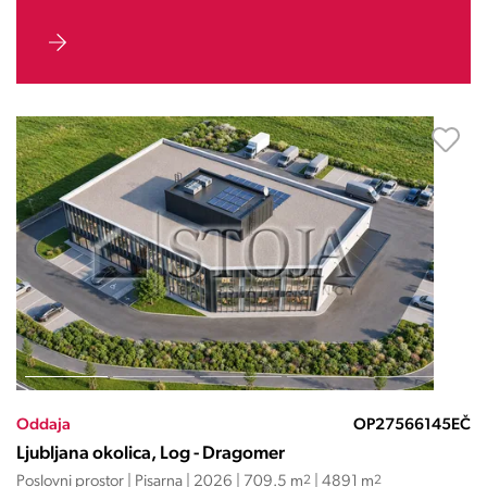
Oddaja
OP27566145EČ
Ljubljana okolica, Log - Dragomer
Poslovni prostor | Pisarna | 2026 | 709.5 m
2
| 4891 m
2