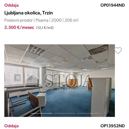
Oddaja
OP01944ND
Ljubljana okolica, Trzin
Poslovni prostor | Pisarna | 2000 | 206 m
2
2.500 €/mesec
(12,1 €/m2)
Oddaja
OP13952ND