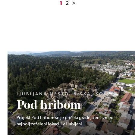
1
2
>
GORENJSKA, BOHINJ, GORELJEK
Pokljuka
Ekskluzivno pri Stoji: Edinstvena priložnost v osrčju
Triglavskega narodnega parka – Pokljuka