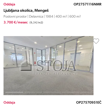
Oddaja
OP27571116NMR
Ljubljana okolica, Mengeš
Poslovni prostor | Delavnica | 1984 | 400 m
2
| 600 m
2
3.700 €/mesec
(9,3 €/m2)
Oddaja
OP27570951EČ