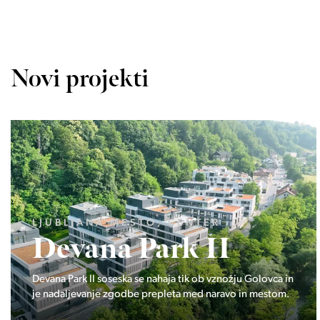
Novi projekti
LJUBLJANA MESTO, ŠIŠKA, KOSEZE
Pod hribom
Projekt Pod hribom se je pričela gradnja eni izmed
najbolj zaželeni lokaciji v Ljubljani.