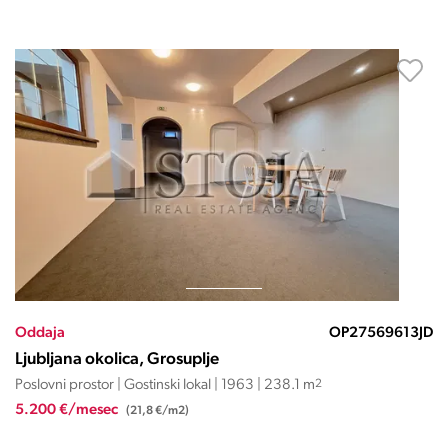
Oddaja
OP27569613JD
Ljubljana okolica, Grosuplje
Poslovni prostor | Gostinski lokal | 1963 | 238.1 m
2
5.200 €/mesec
(21,8 €/m2)