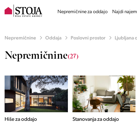
Nepremičnine za oddajo
Najdi najem
Nepremičnine
Oddaja
Poslovni prostor
Ljubljana 
Nepremičnine
(27)
Hiše za oddajo
Stanovanja za oddajo