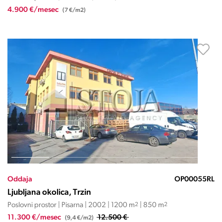
4.900 €/mesec
(7 €/m2)
Oddaja
OP00055RL
Ljubljana okolica, Trzin
Poslovni prostor | Pisarna | 2002 | 1200 m
2
| 850 m
2
11.300 €/mesec
12.500 €
(9,4 €/m2)