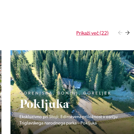
Prikaži več (22)
OBALNO - KRAŠKA, PIRAN, PORTOROŽ
Vila Olea
Zasebna rezidenca treh ekskluzivnih domov v Portorožu.