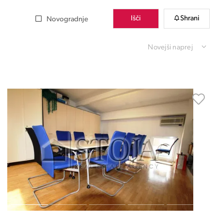
Išči
Shrani
Novogradnje
Novejši naprej