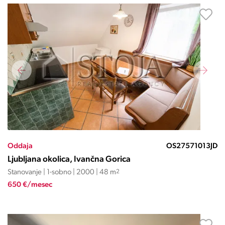
Oddaja
OS27571013JD
Ljubljana okolica, Ivančna Gorica
Stanovanje | 1-sobno | 2000 | 48 m
2
650 €/mesec