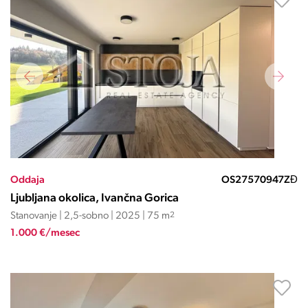
Oddaja
OS27570947ZĐ
Ljubljana okolica, Ivančna Gorica
Stanovanje | 2,5-sobno | 2025 | 75 m
2
1.000 €/mesec