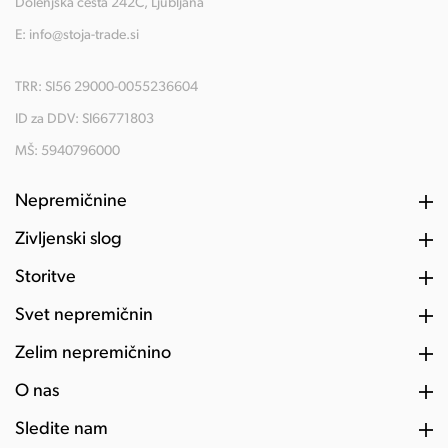
Dolenjska cesta 242C, Ljubljana
E:
info@stoja-trade.si
TRR: SI56 29000-0055236604
ID za DDV: SI66771803
MŠ: 5940796000
Nepremičnine
Življenski slog
Storitve
Svet nepremičnin
Želim nepremičnino
O nas
Sledite nam