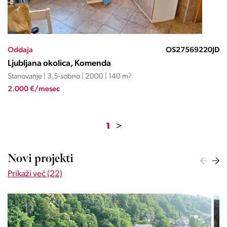
Oddaja
OS27569220JD
Ljubljana okolica, Komenda
Stanovanje | 3,5-sobno | 2000 | 140 m
2
2.000 €/mesec
1
>
Novi projekti
Prikaži več (22)