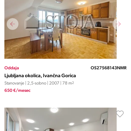
Oddaja
OS27568143NMR
Ljubljana okolica, Ivančna Gorica
Stanovanje | 2,5-sobno | 2007 | 78 m
2
650 €/mesec