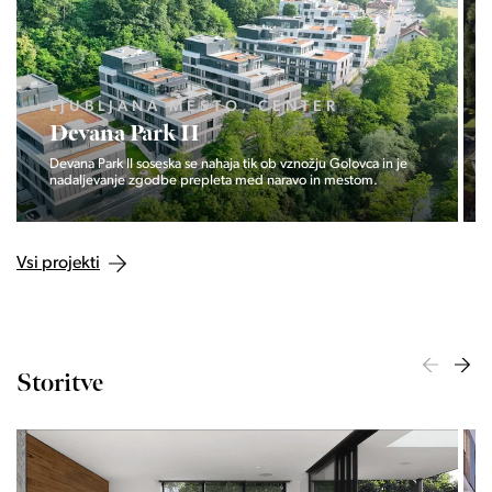
LJUBLJANA MESTO, CENTER
Devana Park II
Devana Park II soseska se nahaja tik ob vznožju Golovca in je
nadaljevanje zgodbe prepleta med naravo in mestom.
Vsi projekti
Storitve