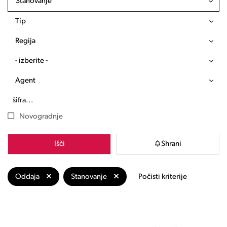
Stanovanje
Tip
Regija
- izberite -
Agent
Novogradnje
Išči
Shrani
Oddaja
Stanovanje
Počisti kriterije