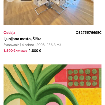
Oddaja
OS27567669EČ
Ljubljana mesto, Šiška
Stanovanje | 4-sobno | 2008 | 136.3 m
2
1.590 €/mesec
1.800 €