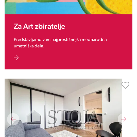
Za Art zbiratelje
Predstavljamo vam najprestižnejša mednarodna
umetniška dela.