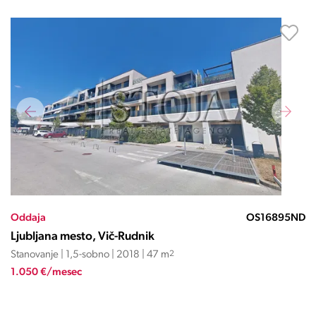
Oddaja
OS16895ND
Ljubljana mesto, Vič-Rudnik
Stanovanje | 1,5-sobno | 2018 | 47 m
2
1.050 €/mesec