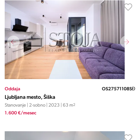
Oddaja
OS27571108SĐ
Ljubljana mesto, Šiška
Stanovanje | 2-sobno | 2023 | 63 m
2
1.600 €/mesec