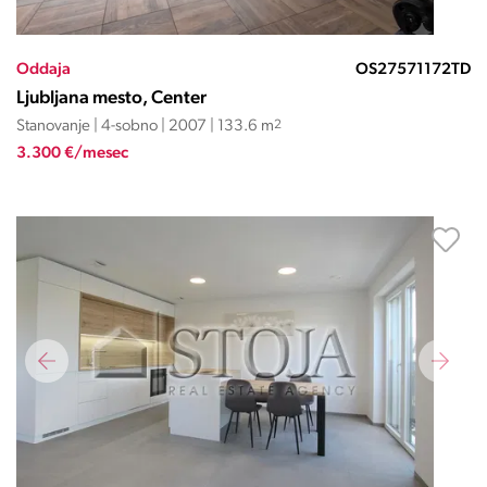
Oddaja
OS27571172TD
Ljubljana mesto, Center
Stanovanje | 4-sobno | 2007 | 133.6 m
2
3.300 €/mesec