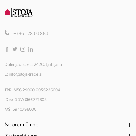
+386 1 28 00 860
Dolenjska cesta 242C, Ljubljana
E:
info@stoja-trade.si
TRR: SI56 29000-0055236604
ID za DDV: SI66771803
MŠ: 5940796000
Nepremičnine