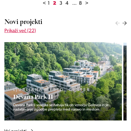
<
1
2
3
4
...
8
>
Novi projekti
Prikaži več (22)
LJUBLJANA MESTO, ŠIŠKA, KOSEZE
Pod hribom
Projekt Pod hribom se je pričela gradnja eni izmed najbolj
zaželeni lokaciji v Ljubljani.