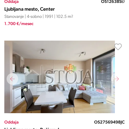
Oddaja
OS12638SĐ
Ljubljana mesto, Center
Stanovanje | 4-sobno | 1991 | 102.5 m
2
1.700 €/mesec
Oddaja
OS27569498JC