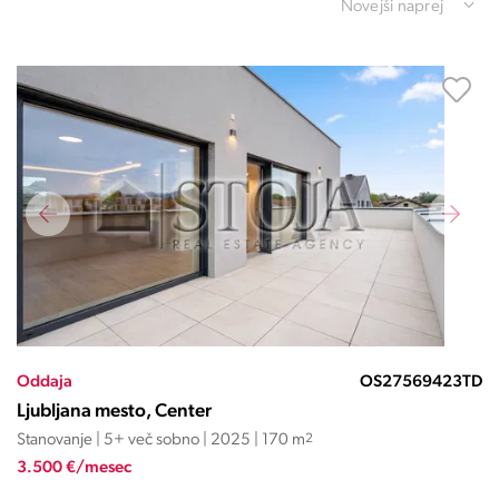
Novejši naprej
Oddaja
OS27569423TD
Ljubljana mesto, Center
Stanovanje | 5+ več sobno | 2025 | 170 m
2
3.500 €/mesec