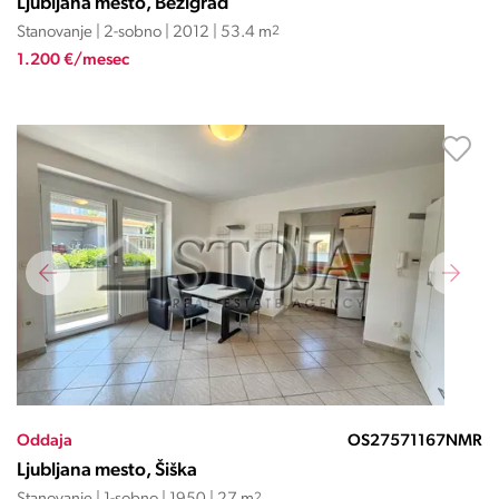
Ljubljana mesto, Bežigrad
Stanovanje | 2-sobno | 2012 | 53.4 m
2
1.200 €/mesec
Oddaja
OS27571167NMR
Ljubljana mesto, Šiška
2