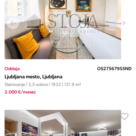
Oddaja
OS27567955ND
Ljubljana mesto, Ljubljana
Stanovanje | 3,5-sobno | 1932 | 131.9 m
2
2.000 €/mesec