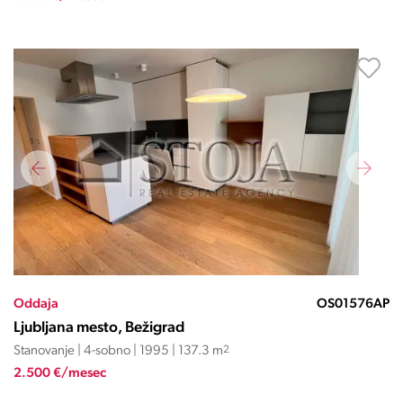
Oddaja
OS01576AP
Ljubljana mesto, Bežigrad
Stanovanje | 4-sobno | 1995 | 137.3 m
2
2.500 €/mesec