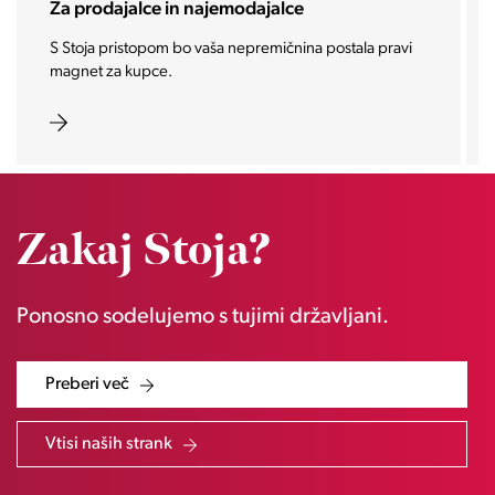
Za investitorje
Vašo investicijo ponesemo med najbolj iskane in
zaželene nepremičnine prihodnosti.
Zakaj Stoja?
Ponosno sodelujemo s tujimi državljani.
Preberi več
Vtisi naših strank