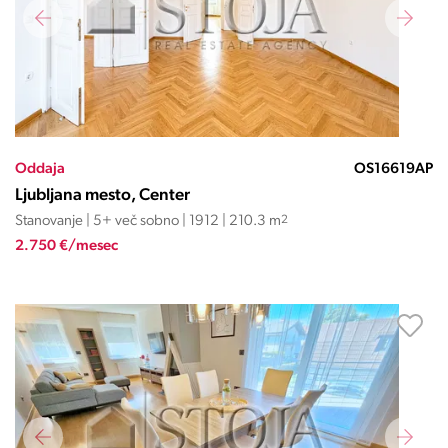
Oddaja
OS16619AP
Ljubljana mesto, Center
Stanovanje | 5+ več sobno | 1912 | 210.3 m
2
2.750 €/mesec