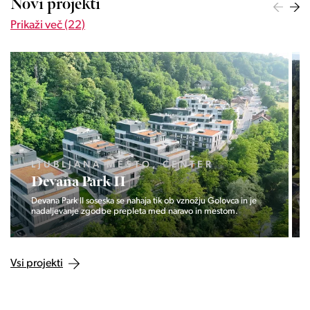
Novi projekti
Prikaži več (22)
LJUBLJANA MESTO, ŠIŠKA, KOSEZE
Pod hribom
Projekt Pod hribom se je pričela gradnja eni izmed najbolj
zaželeni lokaciji v Ljubljani.
Vsi projekti