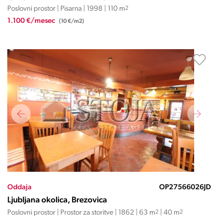
Poslovni prostor | Pisarna | 1998 | 110 m
2
1.100 €/mesec
(10 €/m2)
Oddaja
OP27566026JD
Ljubljana okolica, Brezovica
Poslovni prostor | Prostor za storitve | 1862 | 63 m
2
| 40 m
2