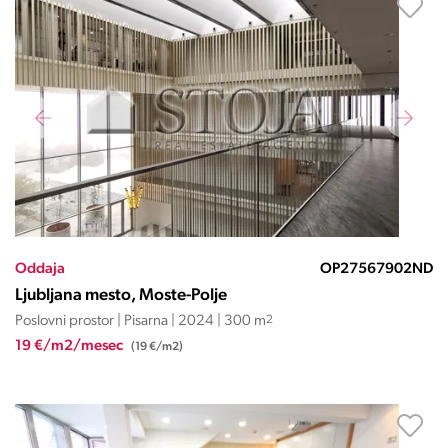
Oddaja
OP27567902ND
Ljubljana mesto, Moste-Polje
Poslovni prostor | Pisarna | 2024 | 300 m
2
19 €/m2/mesec
(19 €/m2)