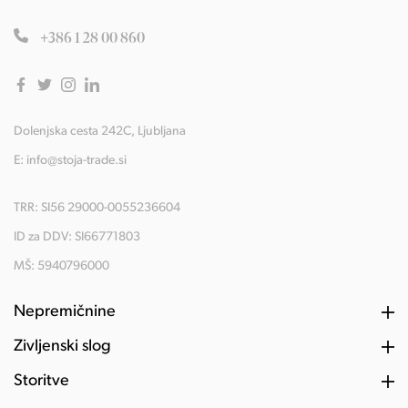
+386 1 28 00 860
Dolenjska cesta 242C, Ljubljana
E:
info@stoja-trade.si
TRR: SI56 29000-0055236604
ID za DDV: SI66771803
MŠ: 5940796000
Nepremičnine
Življenski slog
Storitve