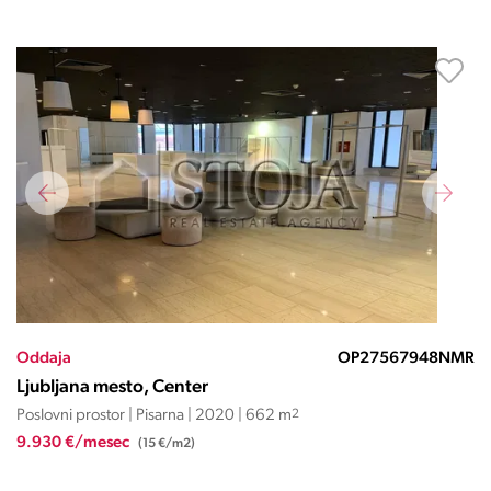
Oddaja
OP27567948NMR
Ljubljana mesto, Center
Poslovni prostor | Pisarna | 2020 | 662 m
2
9.930 €/mesec
(15 €/m2)