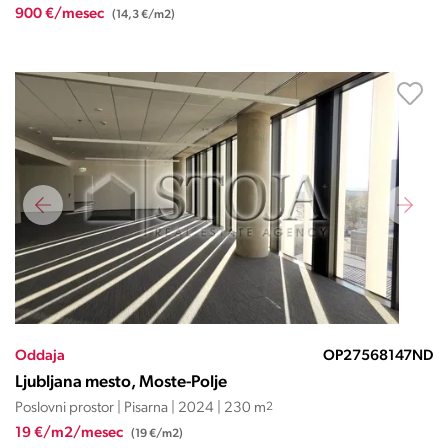
900 €/mesec
(14,3 €/m2)
Oddaja
OP27568147ND
Ljubljana mesto, Moste-Polje
Poslovni prostor | Pisarna | 2024 | 230 m
2
19 €/m2/mesec
(19 €/m2)