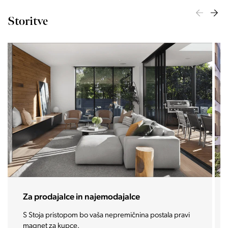
Storitve
Za investitorje
Vašo investicijo ponesemo med najbolj iskane in
zaželene nepremičnine prihodnosti.