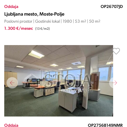
Oddaja
OP26707JD
Ljubljana mesto, Moste-Polje
Poslovni prostor | Gostinski lokal | 1980 | 53 m
2
| 50 m
2
1.300 €/mesec
(13 €/m2)
Oddaja
OP27568149NMR