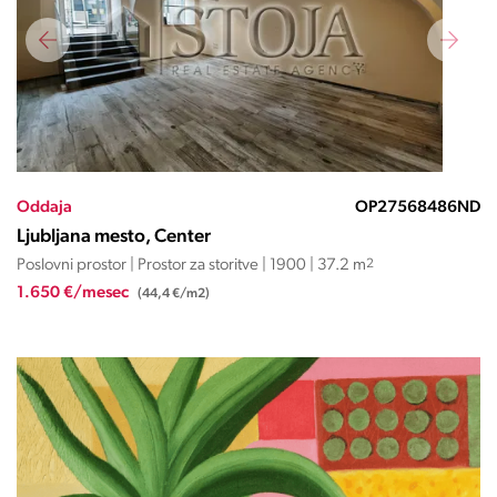
Oddaja
OP27568486ND
Ljubljana mesto, Center
Poslovni prostor | Prostor za storitve | 1900 | 37.2 m
2
1.650 €/mesec
(44,4 €/m2)