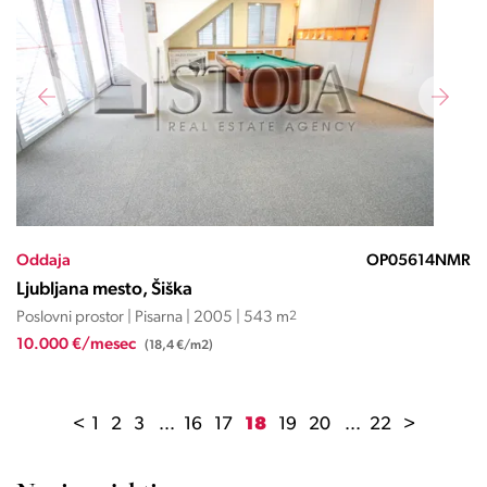
Oddaja
OP05614NMR
Ljubljana mesto, Šiška
Poslovni prostor | Pisarna | 2005 | 543 m
2
10.000 €/mesec
(18,4 €/m2)
<
1
2
3
...
16
17
18
19
20
...
22
>