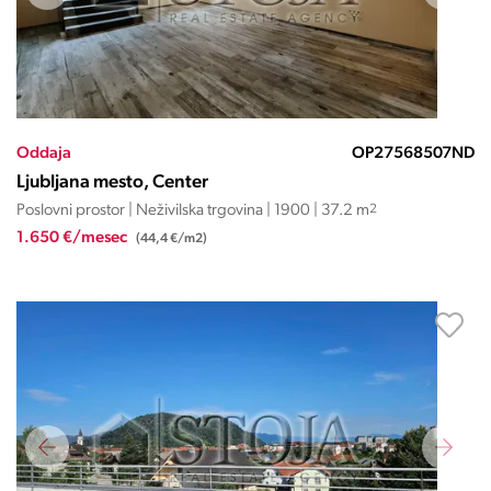
Oddaja
OP27568507ND
Ljubljana mesto, Center
Poslovni prostor | Neživilska trgovina | 1900 | 37.2 m
2
1.650 €/mesec
(44,4 €/m2)