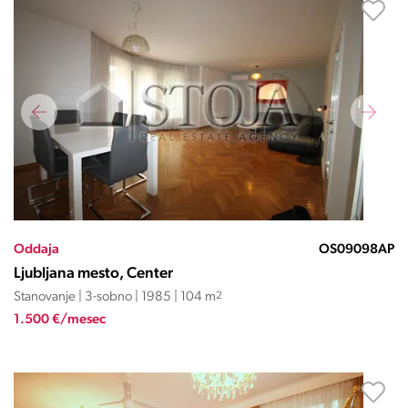
Oddaja
OS09098AP
Ljubljana mesto, Center
Stanovanje | 3-sobno | 1985 | 104 m
2
1.500 €/mesec