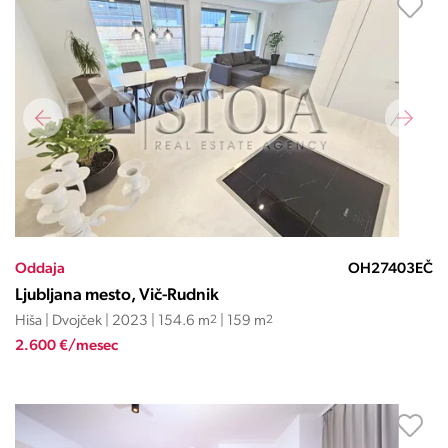
Oddaja
OH27403EČ
Ljubljana mesto, Vič-Rudnik
Hiša | Dvojček | 2023 | 154.6 m
2
| 159 m
2
2.600 €/mesec