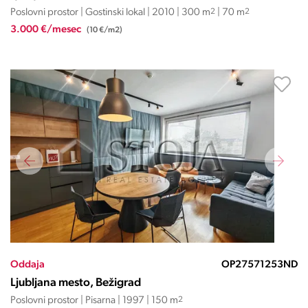
Poslovni prostor | Gostinski lokal | 2010 | 300 m
2
| 70 m
2
3.000 €/mesec
(10 €/m2)
Oddaja
OP27571253ND
Ljubljana mesto, Bežigrad
Poslovni prostor | Pisarna | 1997 | 150 m
2