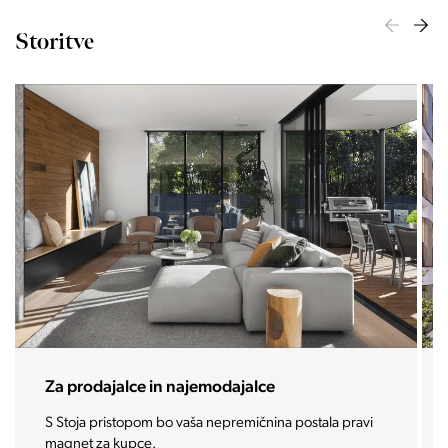
Storitve
Za investitorje
Vašo investicijo ponesemo med najbolj iskane in
zaželene nepremičnine prihodnosti.