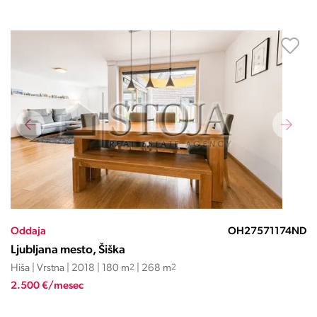
Oddaja
OH27571174ND
Ljubljana mesto, Šiška
Hiša | Vrstna | 2018 | 180 m
2
| 268 m
2
2.500 €/mesec