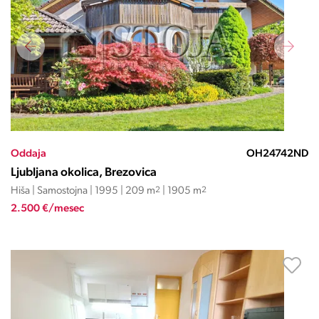
Oddaja
OH24742ND
Ljubljana okolica, Brezovica
Hiša | Samostojna | 1995 | 209 m
2
| 1905 m
2
2.500 €/mesec