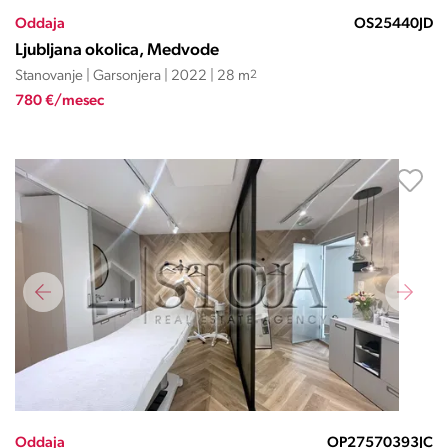
Oddaja
OS25440JD
Ljubljana okolica, Medvode
Stanovanje | Garsonjera | 2022 | 28 m
2
780 €/mesec
Oddaja
OP27570393JC