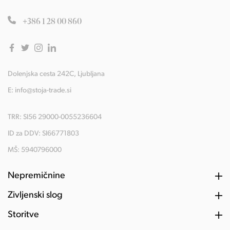
+386 1 28 00 860
Dolenjska cesta 242C, Ljubljana
E:
info@stoja-trade.si
TRR: SI56 29000-0055236604
ID za DDV: SI66771803
MŠ: 5940796000
Nepremičnine
Življenski slog
Storitve