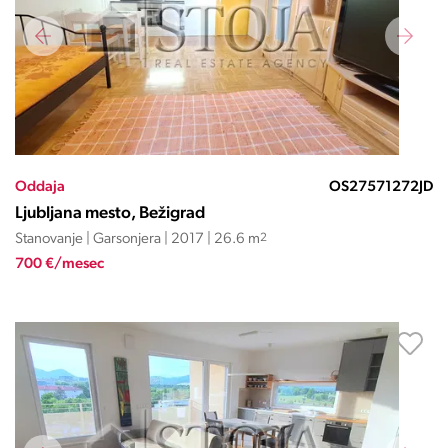
Oddaja
OS27571272JD
Ljubljana mesto, Bežigrad
Stanovanje | Garsonjera | 2017 | 26.6 m
2
700 €/mesec