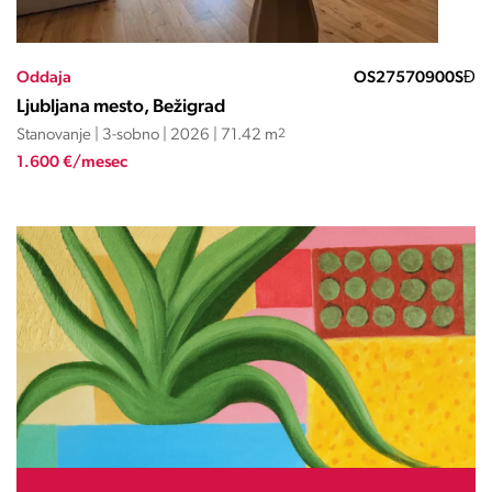
Oddaja
OS27570900SĐ
Ljubljana mesto, Bežigrad
Stanovanje | 3-sobno | 2026 | 71.42 m
2
1.600 €/mesec