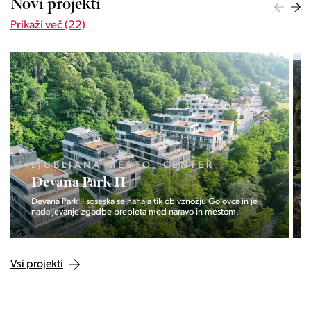
Novi projekti
Prikaži več (22)
LJUBLJANA MESTO, ŠIŠKA, KOSEZE
Pod hribom
Projekt Pod hribom se je pričela gradnja eni izmed najbolj
zaželeni lokaciji v Ljubljani.
Vsi projekti