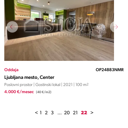
Oddaja
OP24883NMR
Ljubljana mesto, Center
Poslovni prostor | Gostinski lokal | 2021 | 100 m
2
4.000 €/mesec
(40 €/m2)
<
1
2
3
...
20
21
22
>