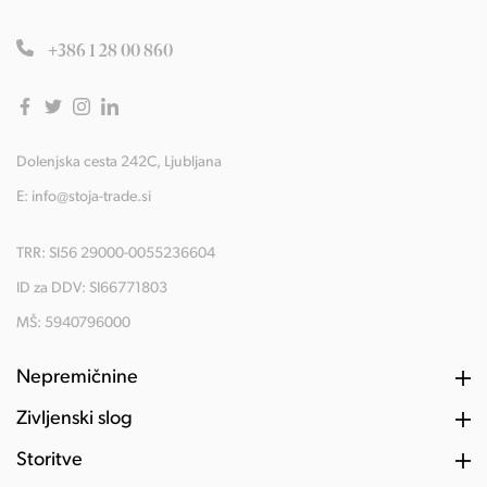
+386 1 28 00 860
Dolenjska cesta 242C, Ljubljana
E:
info@stoja-trade.si
TRR: SI56 29000-0055236604
ID za DDV: SI66771803
MŠ: 5940796000
Nepremičnine
Življenski slog
Storitve