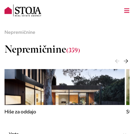
Nepremičnine
Nepremičnine
(359)
Hiše za oddajo
Sta