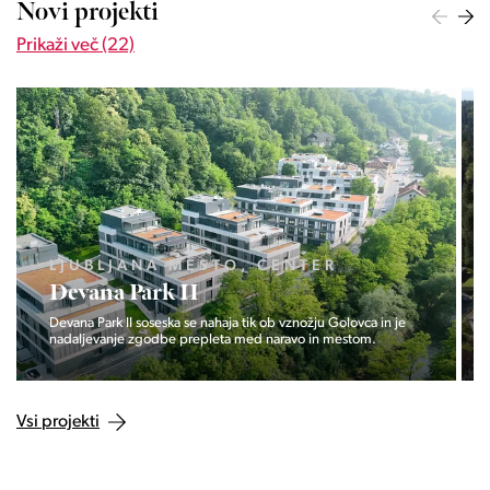
Novi projekti
Prikaži več (22)
LJUBLJANA MESTO, CENTER
Devana Park II
Devana Park II soseska se nahaja tik ob vznožju Golovca in je
nadaljevanje zgodbe prepleta med naravo in mestom.
Vsi projekti