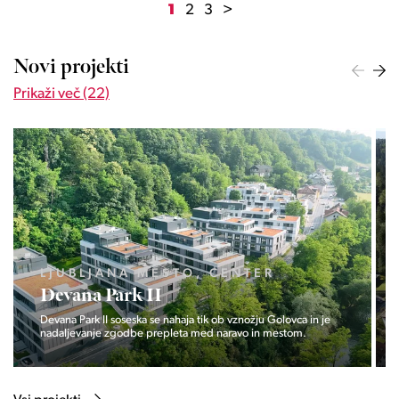
1
2
3
>
Novi projekti
Prikaži več (22)
LJUBLJANA MESTO, ŠIŠKA, KOSEZE
Pod hribom
Projekt Pod hribom se je pričela gradnja eni izmed najbolj
zaželeni lokaciji v Ljubljani.