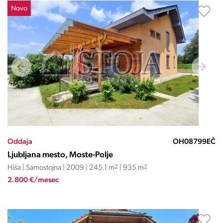
Novo
Oddaja
OH08799EČ
Ljubljana mesto, Moste-Polje
Hiša | Samostojna | 2009 | 245.1 m
2
| 935 m
2
2.800 €/mesec