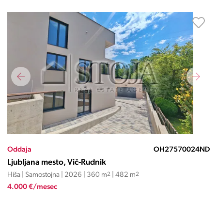
Oddaja
OH27570024ND
Ljubljana mesto, Vič-Rudnik
Hiša | Samostojna | 2026 | 360 m
2
| 482 m
2
4.000 €/mesec