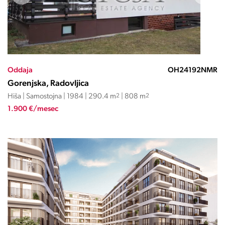
Oddaja
OH24192NMR
Gorenjska, Radovljica
Hiša | Samostojna | 1984 | 290.4 m
2
| 808 m
2
1.900 €/mesec