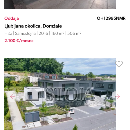
Oddaja
OH12995NMR
Ljubljana okolica, Domžale
Hiša | Samostojna | 2016 | 160 m
2
| 506 m
2
2.100 €/mesec