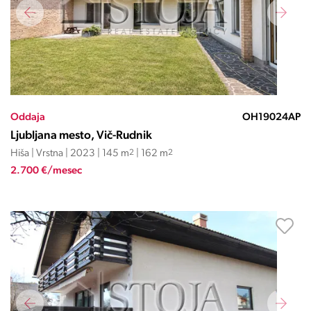
Oddaja
OH19024AP
Ljubljana mesto, Vič-Rudnik
Hiša | Vrstna | 2023 | 145 m
2
| 162 m
2
2.700 €/mesec