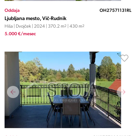
Oddaja
OH27571131RL
Ljubljana mesto, Vič-Rudnik
Hiša | Dvojček | 2024 | 370.2 m
2
| 430 m
2
5.000 €/mesec