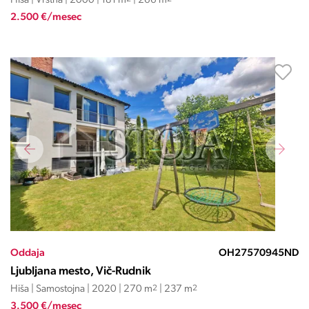
Hiša | Vrstna | 2000 | 181 m
| 266 m
2.500 €/mesec
Oddaja
OH27570945ND
Ljubljana mesto, Vič-Rudnik
Hiša | Samostojna | 2020 | 270 m
2
| 237 m
2
3.500 €/mesec