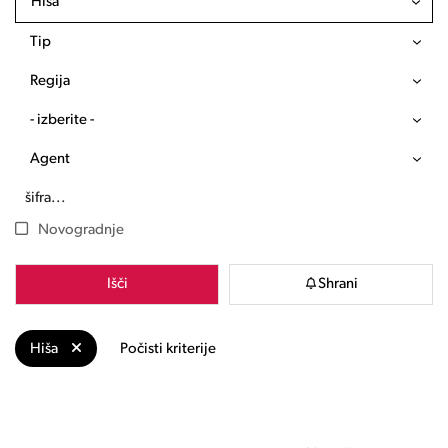
Hiša
Tip
Regija
- izberite -
Agent
Novogradnje
Išči
Shrani
Hiša
Počisti kriterije