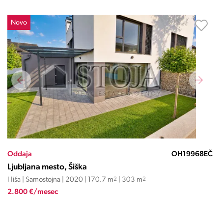
Novo
Oddaja
OH19968EČ
Ljubljana mesto, Šiška
Hiša | Samostojna | 2020 | 170.7 m
2
| 303 m
2
2.800 €/mesec