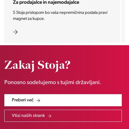
Za investitorje
Vašo investicijo ponesemo med najbolj iskane in
zaželene nepremičnine prihodnosti.
Zakaj Stoja?
Ponosno sodelujemo s tujimi državljani.
Preberi več
Vtisi naših strank