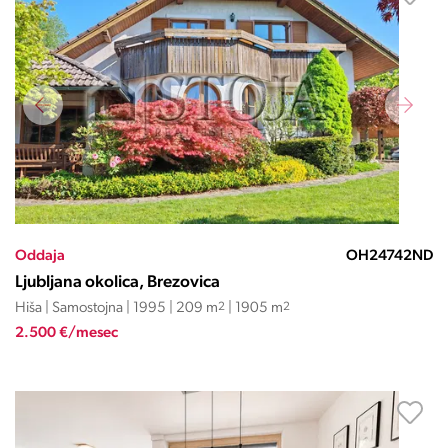
Oddaja
OH24742ND
Ljubljana okolica, Brezovica
Hiša | Samostojna | 1995 | 209 m
2
| 1905 m
2
2.500 €/mesec