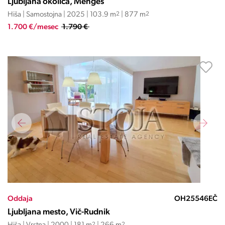
Ljubljana okolica, Mengeš
Hiša | Samostojna | 2025 | 103.9 m
2
| 877 m
2
1.700 €/mesec
1.790 €
Oddaja
OH25546EČ
Ljubljana mesto, Vič-Rudnik
2
2