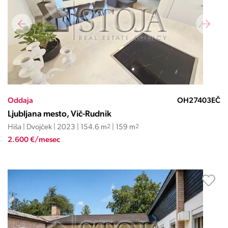
Oddaja
OH27403EČ
Ljubljana mesto, Vič-Rudnik
Hiša | Dvojček | 2023 | 154.6 m
2
| 159 m
2
2.600 €/mesec