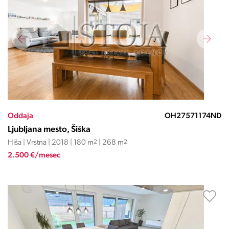
Oddaja
OH27571174ND
Ljubljana mesto, Šiška
Hiša | Vrstna | 2018 | 180 m
2
| 268 m
2
2.500 €/mesec