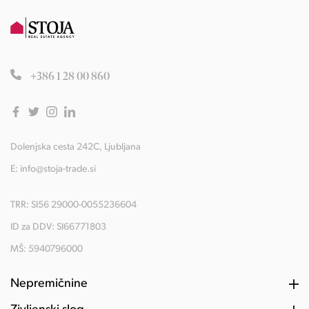
+386 1 28 00 860
Dolenjska cesta 242C, Ljubljana
E:
info@stoja-trade.si
TRR: SI56 29000-0055236604
ID za DDV: SI66771803
MŠ: 5940796000
Nepremičnine