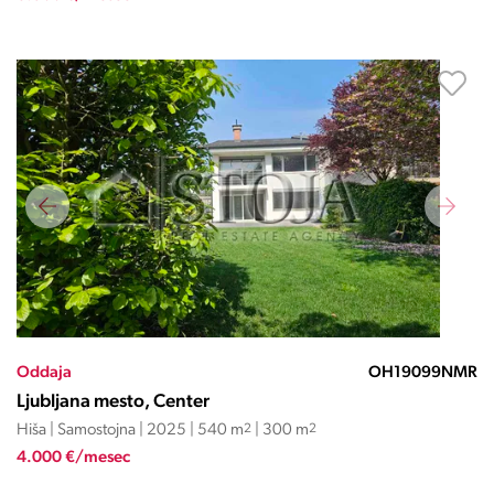
Oddaja
OH19099NMR
Ljubljana mesto, Center
Hiša | Samostojna | 2025 | 540 m
2
| 300 m
2
4.000 €/mesec