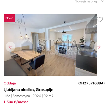
Novejši naprej
Novo
Oddaja
OH27571089AP
Ljubljana okolica, Grosuplje
Hiša | Samostojna | 2026 | 92 m
2
1.500 €/mesec