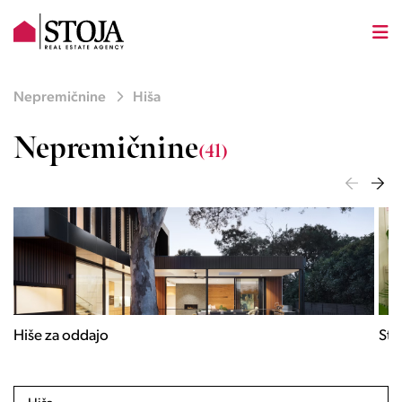
Nepremičnine
Hiša
Nepremičnine
(41)
Stanovanja za oddajo
Pos