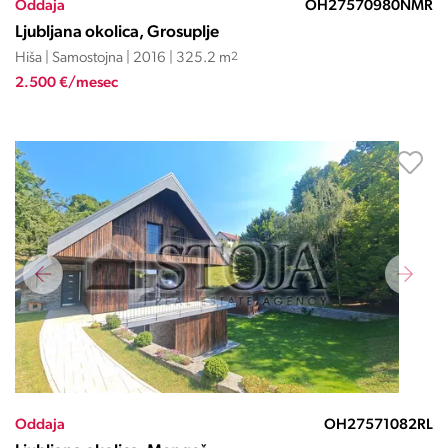
Oddaja
OH27570980NMR
Ljubljana okolica, Grosuplje
Hiša | Samostojna | 2016 | 325.2 m
2
2.500 €/mesec
Oddaja
OH27571082RL