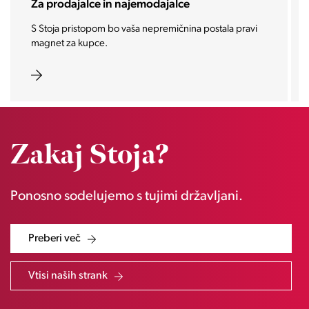
emodajalce
Za investitorje
 nepremičnina postala pravi
Vašo investicijo ponesemo med na
zaželene nepremičnine prihodno
Zakaj Stoja?
Ponosno sodelujemo s tujimi državljani.
Preberi več
Vtisi naših strank