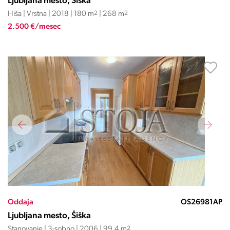
Ljubljana mesto, Šiška
Hiša | Vrstna | 2018 | 180 m
2
| 268 m
2
2.500 €/mesec
Oddaja
OS26981AP
Ljubljana mesto, Šiška
Stanovanje | 3-sobno | 2006 | 99.4 m
2