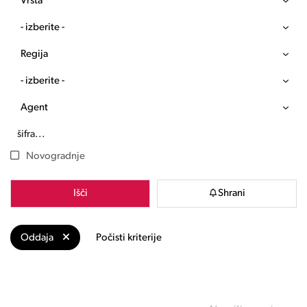
Vrsta
- izberite -
Regija
- izberite -
Agent
Novogradnje
Išči
Shrani
Oddaja
Počisti kriterije