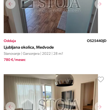
Oddaja
OS25440JD
Ljubljana okolica, Medvode
Stanovanje | Garsonjera | 2022 | 28 m
2
780 €/mesec