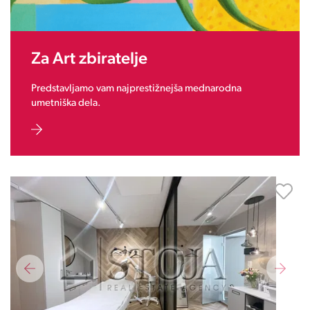
Za Art zbiratelje
Predstavljamo vam najprestižnejša mednarodna
umetniška dela.