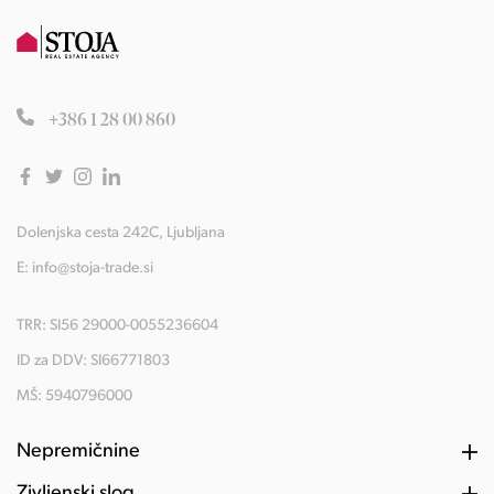
+386 1 28 00 860
Dolenjska cesta 242C, Ljubljana
E:
info@stoja-trade.si
TRR: SI56 29000-0055236604
ID za DDV: SI66771803
MŠ: 5940796000
Nepremičnine
Življenski slog