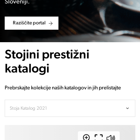
Sloveniji.
Raziščite portal
Stojini prestižni
katalogi
Prebrskajte kolekcije naših katalogov in jih prelistajte
Stoja Katalog 2021