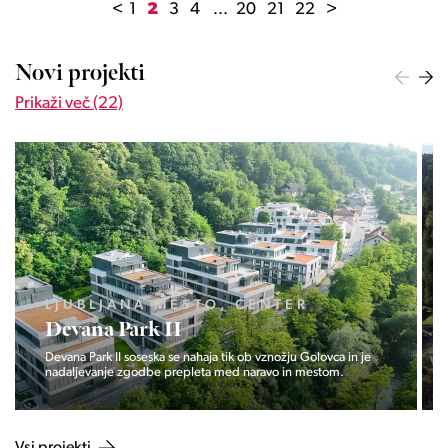
<
1
2
3
4
...
20
21
22
>
Novi projekti
Prikaži več (22)
R
LJUBLJANA MESTO, ŠIŠKA, KO
Pod hribom
Golovca in je
Projekt Pod hribom se je pričela gradnja eni izmed naj
 mestom.
zaželeni lokaciji v Ljubljani.
Vsi projekti