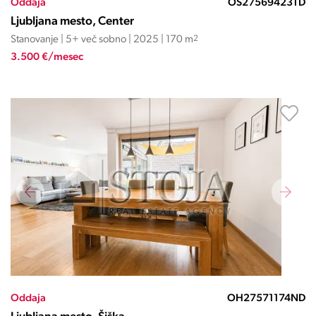
Oddaja
OS27569423TD
Ljubljana mesto, Center
Stanovanje | 5+ več sobno | 2025 | 170 m
2
3.500 €/mesec
Oddaja
OH27571174ND