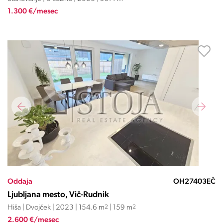
1.300 €/mesec
Oddaja
OH27403EČ
Ljubljana mesto, Vič-Rudnik
Hiša | Dvojček | 2023 | 154.6 m
2
| 159 m
2
2.600 €/mesec