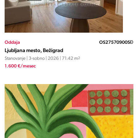
Oddaja
OS27570900SĐ
Ljubljana mesto, Bežigrad
Stanovanje | 3-sobno | 2026 | 71.42 m
2
1.600 €/mesec