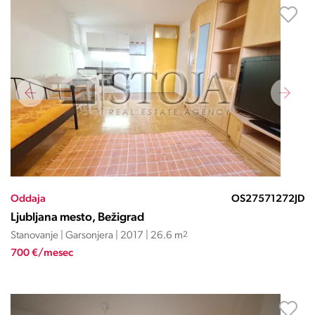
Oddaja
OS27571272JD
Ljubljana mesto, Bežigrad
Stanovanje | Garsonjera | 2017 | 26.6 m
2
700 €/mesec