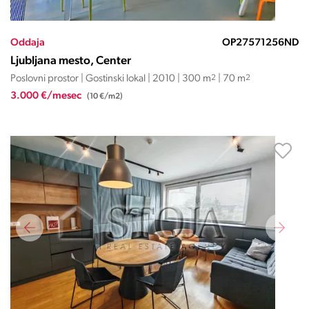
Oddaja
OP27571256ND
Ljubljana mesto, Center
Poslovni prostor | Gostinski lokal | 2010 | 300 m
2
| 70 m
2
3.000 €/mesec
(10 €/m2)