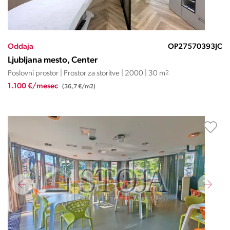
Oddaja
OP27570393JC
Ljubljana mesto, Center
Poslovni prostor | Prostor za storitve | 2000 | 30 m
2
1.100 €/mesec
(36,7 €/m2)