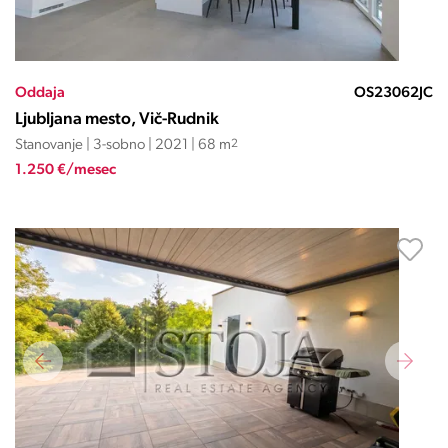
Oddaja
OS23062JC
Ljubljana mesto, Vič-Rudnik
Stanovanje | 3-sobno | 2021 | 68 m
2
1.250 €/mesec