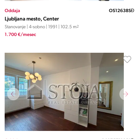
Oddaja
OS12638SĐ
Ljubljana mesto, Center
Stanovanje | 4-sobno | 1991 | 102.5 m
2
1.700 €/mesec