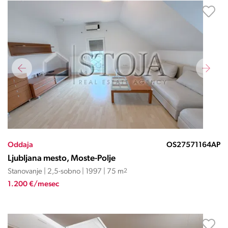
Oddaja
OS27571164AP
Ljubljana mesto, Moste-Polje
Stanovanje | 2,5-sobno | 1997 | 75 m
2
1.200 €/mesec