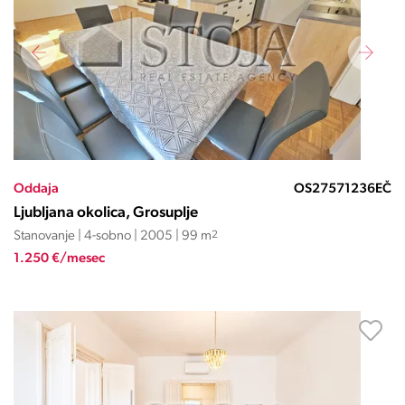
Oddaja
OS27571236EČ
Ljubljana okolica, Grosuplje
Stanovanje | 4-sobno | 2005 | 99 m
2
1.250 €/mesec