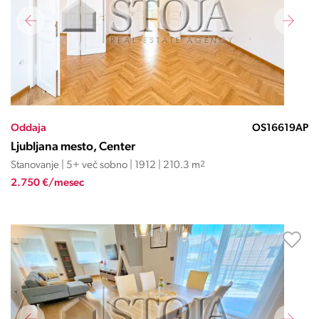
Oddaja
OS16619AP
Ljubljana mesto, Center
Stanovanje | 5+ več sobno | 1912 | 210.3 m
2
2.750 €/mesec