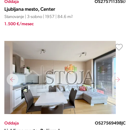
Oddaja
OS27571135SĐ
Ljubljana mesto, Center
Stanovanje | 3-sobno | 1957 | 84.6 m
2
1.500 €/mesec
Oddaja
OS27569498JC