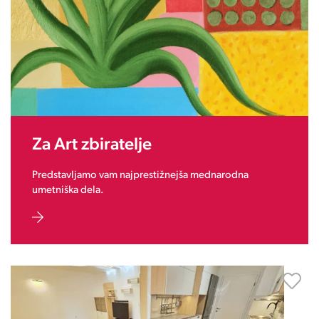
Za Art zbiratelje
Predstavljamo vam najprestižnejša mednarodna
umetniška dela.