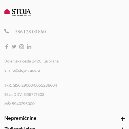
+386 1 28 00 860
Dolenjska cesta 242C, Ljubljana
E:
info@stoja-trade.si
TRR: SI56 29000-0055236604
ID za DDV: SI66771803
MŠ: 5940796000
Nepremičnine