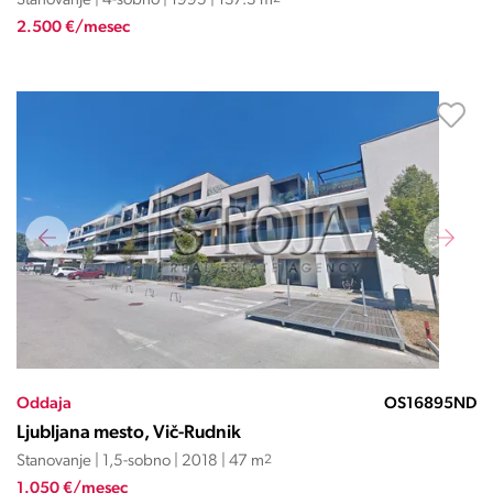
Stanovanje | 4-sobno | 1995 | 137.3 m
2.500 €/mesec
Oddaja
OS16895ND
Ljubljana mesto, Vič-Rudnik
Stanovanje | 1,5-sobno | 2018 | 47 m
2
1.050 €/mesec