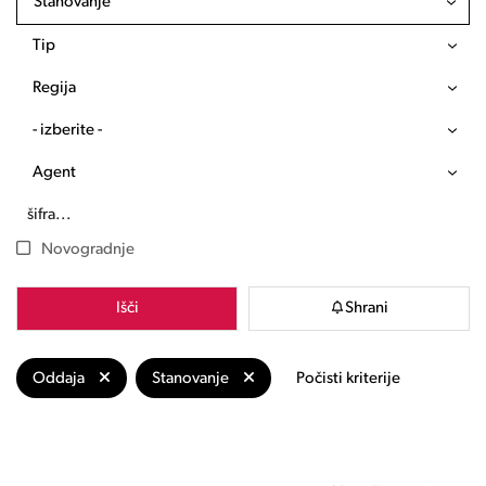
Stanovanje
Tip
Regija
- izberite -
Agent
Novogradnje
Išči
Shrani
Oddaja
Stanovanje
Počisti kriterije