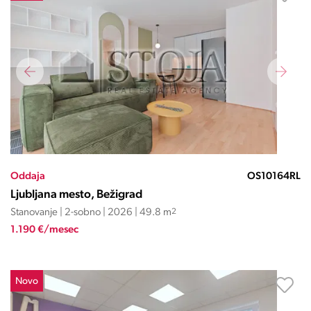
Oddaja
OS10164RL
Ljubljana mesto, Bežigrad
Stanovanje | 2-sobno | 2026 | 49.8 m
2
1.190 €/mesec
Novo