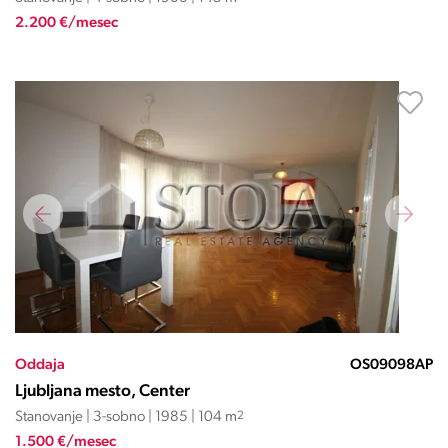
2.200 €/mesec
Oddaja
OS09098AP
Ljubljana mesto, Center
Stanovanje | 3-sobno | 1985 | 104 m
2
1.500 €/mesec