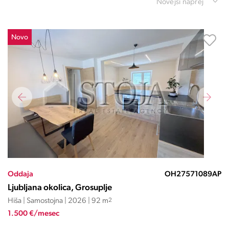
Novejši naprej
Novo
Oddaja
OH27571089AP
Ljubljana okolica, Grosuplje
Hiša | Samostojna | 2026 | 92 m
2
1.500 €/mesec