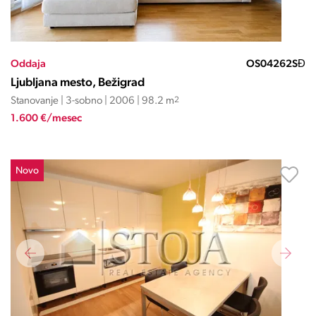
Oddaja
OS04262SĐ
Ljubljana mesto, Bežigrad
Stanovanje | 3-sobno | 2006 | 98.2 m
2
1.600 €/mesec
Novo