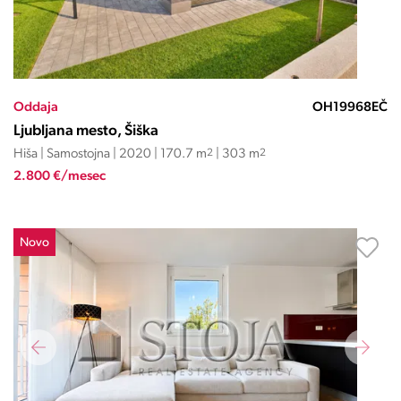
Oddaja
OH19968EČ
Ljubljana mesto, Šiška
Hiša | Samostojna | 2020 | 170.7 m
2
| 303 m
2
2.800 €/mesec
Novo