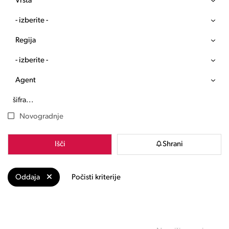
Vrsta
- izberite -
Regija
- izberite -
Agent
Novogradnje
Išči
Shrani
Oddaja
Počisti kriterije