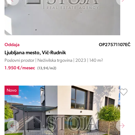
Oddaja
OP27571107EČ
Ljubljana mesto, Vič-Rudnik
Poslovni prostor | Neživilska trgovina | 2023 | 140 m
2
1.950 €/mesec
(13,9 €/m2)
Novo