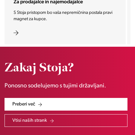
Za investitorje
a postala pravi
Vašo investicijo ponesemo med najbolj iskane
zaželene nepremičnine prihodnosti.
Zakaj Stoja?
Ponosno sodelujemo s tujimi državljani.
Preberi več
Vtisi naših strank