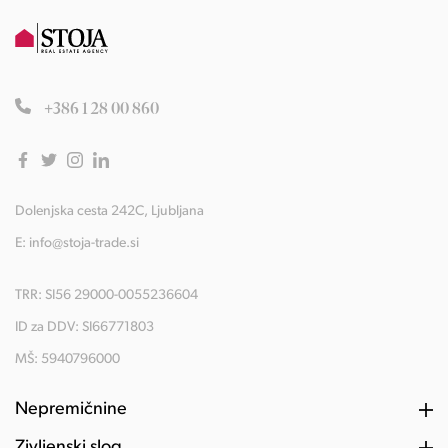
+386 1 28 00 860
Dolenjska cesta 242C, Ljubljana
E:
info@stoja-trade.si
TRR: SI56 29000-0055236604
ID za DDV: SI66771803
MŠ: 5940796000
Nepremičnine
Življenski slog