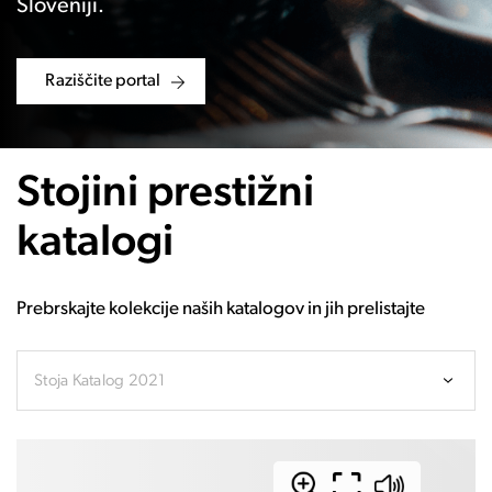
Sloveniji.
Raziščite portal
Stojini prestižni
katalogi
Prebrskajte kolekcije naših katalogov in jih prelistajte
Stoja Katalog 2021