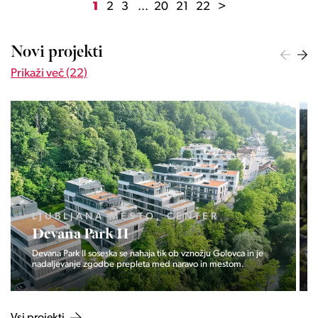
1
2
3
...
20
21
22
>
Novi projekti
Prikaži več (22)
LJUBLJANA MESTO, ŠIŠKA, KOSEZ
Pod hribom
a in je
Projekt Pod hribom se je pričela gradnja eni izmed najbolj
m.
zaželeni lokaciji v Ljubljani.
Vsi projekti