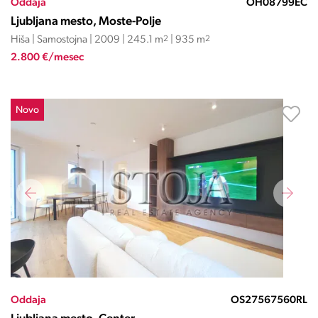
Oddaja
OH08799EČ
Ljubljana mesto, Moste-Polje
Hiša | Samostojna | 2009 | 245.1 m
2
| 935 m
2
2.800 €/mesec
Novo
Oddaja
OS27567560RL