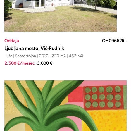
Oddaja
OH09662RL
Ljubljana mesto, Vič-Rudnik
Hiša | Samostojna | 2012 | 230 m
2
| 453 m
2
2.500 €/mesec
3.000 €