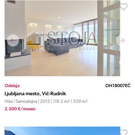
Oddaja
OH18007EČ
Ljubljana mesto, Vič-Rudnik
Hiša | Samostojna | 2015 | 119.2 m
2
| 339 m
2
2.500 €/mesec