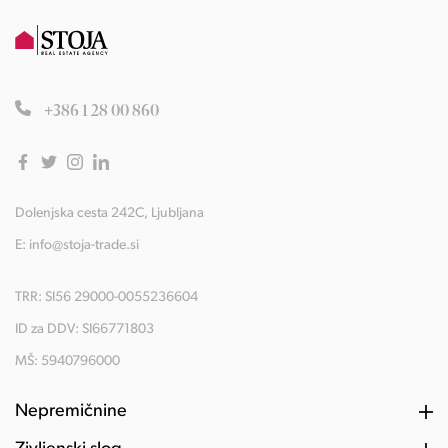
+386 1 28 00 860
Dolenjska cesta 242C, Ljubljana
E:
info@stoja-trade.si
TRR: SI56 29000-0055236604
ID za DDV: SI66771803
MŠ: 5940796000
Nepremičnine