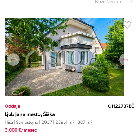
Novejši naprej
Oddaja
OH22737EČ
Ljubljana mesto, Šiška
Hiša | Samostojna | 2007 | 239.4 m
2
| 307 m
2
3.000 €/mesec