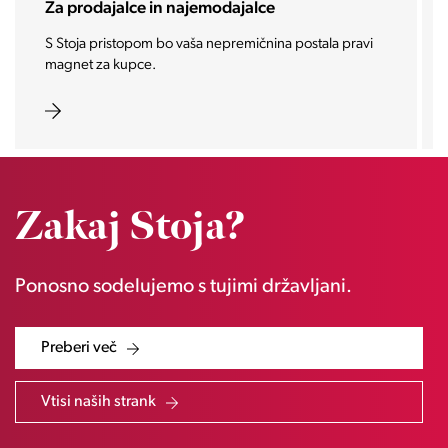
Za investitorje
Vašo investicijo ponesemo med najbolj iskane in
zaželene nepremičnine prihodnosti.
Zakaj Stoja?
Ponosno sodelujemo s tujimi državljani.
Preberi več
Vtisi naših strank