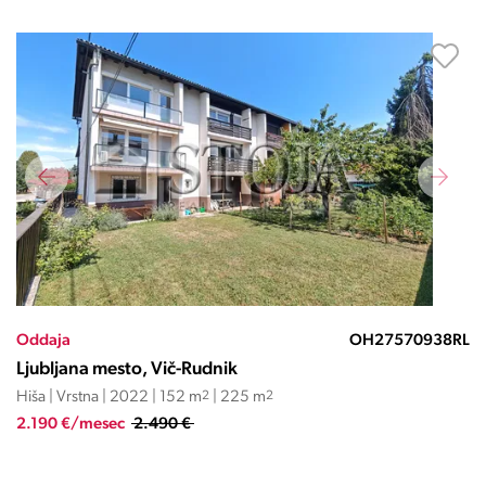
Oddaja
OH27570938RL
Ljubljana mesto, Vič-Rudnik
Hiša | Vrstna | 2022 | 152 m
2
| 225 m
2
2.190 €/mesec
2.490 €