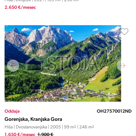
Hiša | Dvojček | 2021 | 165 m
| 250 m
2.650 €/mesec
Oddaja
OH27570012ND
Gorenjska, Kranjska Gora
Hiša | Dvostanovanjska | 2005 | 99 m
2
| 246 m
2
1.650 €/mesec
1.900 €