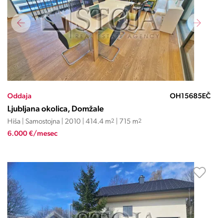
Oddaja
OH15685EČ
Ljubljana okolica, Domžale
Hiša | Samostojna | 2010 | 414.4 m
2
| 715 m
2
6.000 €/mesec