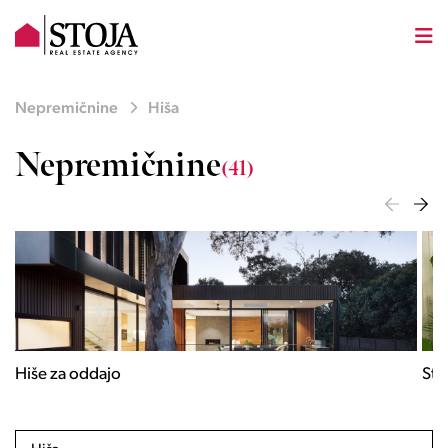
Nepremičnine
Hiša
Nepremičnine
(41)
Stanovanja za oddajo
Pos