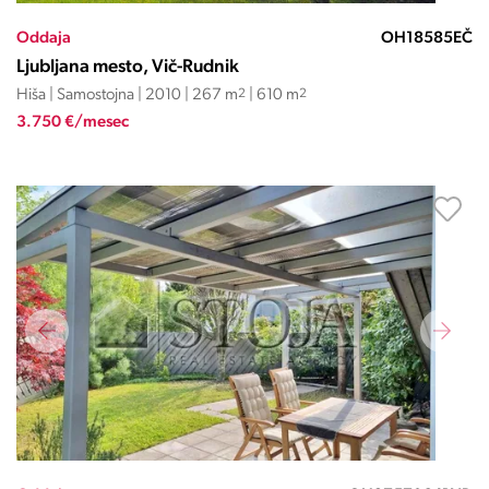
Oddaja
OH18585EČ
Ljubljana mesto, Vič-Rudnik
Hiša | Samostojna | 2010 | 267 m
2
| 610 m
2
3.750 €/mesec