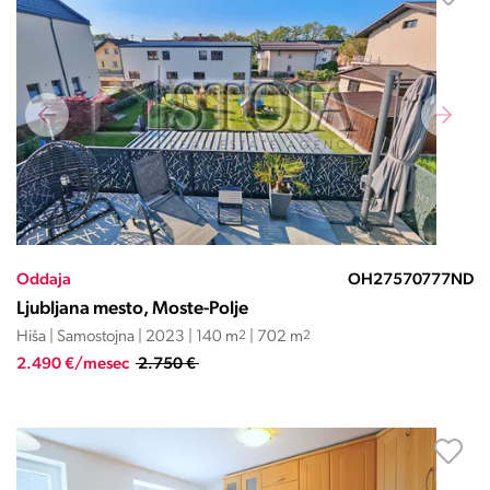
Oddaja
OH27570777ND
Ljubljana mesto, Moste-Polje
Hiša | Samostojna | 2023 | 140 m
2
| 702 m
2
2.490 €/mesec
2.750 €