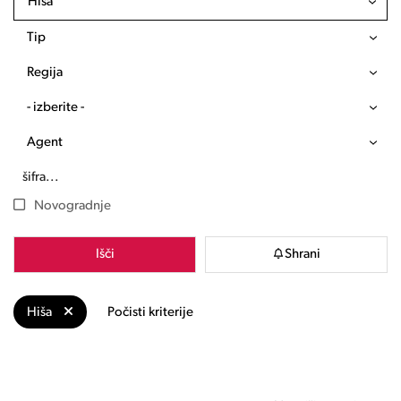
Hiša
Tip
Regija
- izberite -
Agent
Novogradnje
Išči
Shrani
Hiša
Počisti kriterije