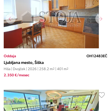
Oddaja
OH12483EČ
Ljubljana mesto, Šiška
Hiša | Dvojček | 2026 | 258.2 m
2
| 401 m
2
2.350 €/mesec