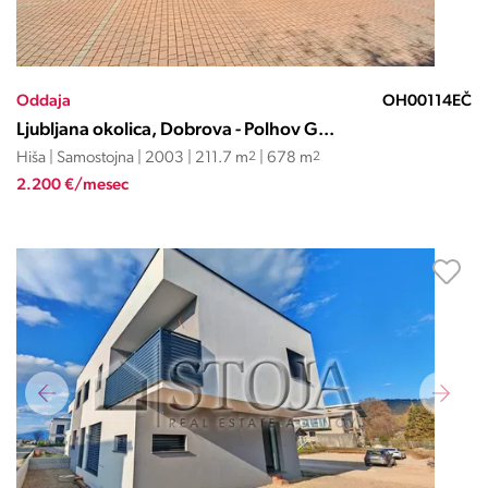
Oddaja
OH00114EČ
Ljubljana okolica, Dobrova - Polhov G...
Hiša | Samostojna | 2003 | 211.7 m
2
| 678 m
2
2.200 €/mesec