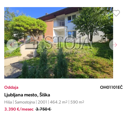
Oddaja
OH01101EČ
Ljubljana mesto, Šiška
Hiša | Samostojna | 2001 | 464.2 m
2
| 590 m
2
3.390 €/mesec
3.750 €