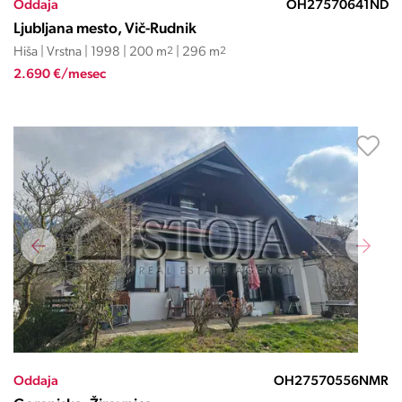
Oddaja
OH27570641ND
Ljubljana mesto, Vič-Rudnik
Hiša | Vrstna | 1998 | 200 m
2
| 296 m
2
2.690 €/mesec
Oddaja
OH27570556NMR