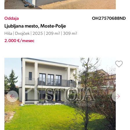
Oddaja
OH27570688ND
Ljubljana mesto, Moste-Polje
Hiša | Dvojček | 2025 | 209 m
2
| 309 m
2
2.000 €/mesec