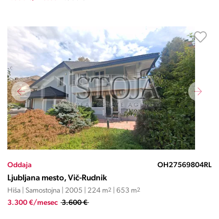
Oddaja
OH27569804RL
Ljubljana mesto, Vič-Rudnik
Hiša | Samostojna | 2005 | 224 m
2
| 653 m
2
3.300 €/mesec
3.600 €