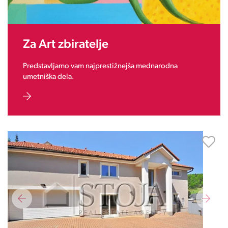
Za Art zbiratelje
Predstavljamo vam najprestižnejša mednarodna
umetniška dela.