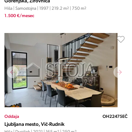
Gorenjska, Žirovnica
Hiša | Samostojna | 1997 | 219.2 m
2
| 750 m
2
1.500 €/mesec
Oddaja
OH22475EČ
Ljubljana mesto, Vič-Rudnik
2
2