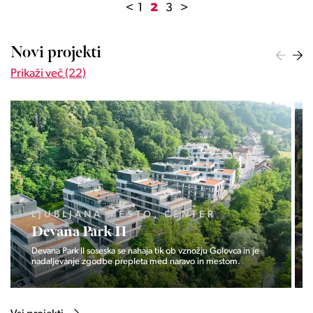
<
1
2
3
>
Novi projekti
Prikaži več (22)
LJUBLJANA MESTO, ŠIŠKA, KOSEZE
Pod hribom
Projekt Pod hribom se je pričela gradnja eni izmed najbolj
zaželeni lokaciji v Ljubljani.